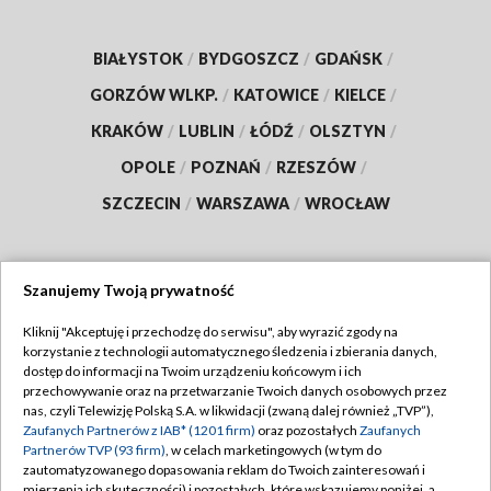
BIAŁYSTOK
/
BYDGOSZCZ
/
GDAŃSK
/
GORZÓW WLKP.
/
KATOWICE
/
KIELCE
/
KRAKÓW
/
LUBLIN
/
ŁÓDŹ
/
OLSZTYN
/
OPOLE
/
POZNAŃ
/
RZESZÓW
/
SZCZECIN
/
WARSZAWA
/
WROCŁAW
Szanujemy Twoją prywatność
Dołącz do nas:
Kliknij "Akceptuję i przechodzę do serwisu", aby wyrazić zgody na
korzystanie z technologii automatycznego śledzenia i zbierania danych,
TVP
dostęp do informacji na Twoim urządzeniu końcowym i ich
Abonament TVP
przechowywanie oraz na przetwarzanie Twoich danych osobowych przez
Regulamin TVP
nas, czyli Telewizję Polską S.A. w likwidacji (zwaną dalej również „TVP”),
Emisja w TVP
Zaufanych Partnerów z IAB* (1201 firm)
oraz pozostałych
Zaufanych
Polityka prywatności
Partnerów TVP (93 firm)
, w celach marketingowych (w tym do
Centrum informacji TVP
Moje zgody
zautomatyzowanego dopasowania reklam do Twoich zainteresowań i
mierzenia ich skuteczności) i pozostałych, które wskazujemy poniżej, a