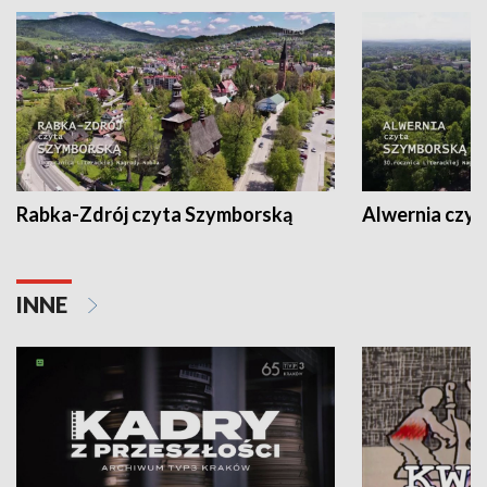
Rabka-Zdrój czyta Szymborską
Alwernia czy
INNE