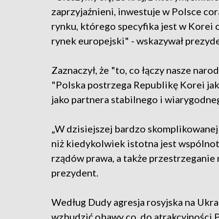
zaprzyjaźnieni, inwestuje w Polsce c
rynku, którego specyfika jest w Korei 
rynek europejski" - wskazywał prezyde
Zaznaczył, że "to, co łączy nasze narod
"Polska postrzega Republikę Korei ja
jako partnera stabilnego i wiarygodneg
„W dzisiejszej bardzo skomplikowanej 
niż kiedykolwiek istotna jest wspólno
rządów prawa, a także przestrzegani
prezydent.
Według Dudy agresja rosyjska na Ukrai
wzbudzić obawy co, do atrakcyjności P