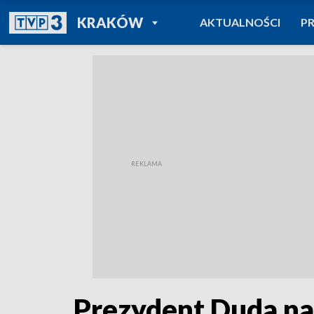
POWRÓT DO
KRAKÓW
AKTUALNOŚCI
P
TVP REGIONY
Prezydent Duda na