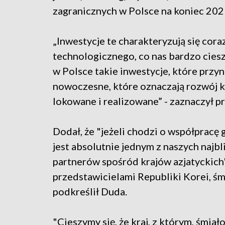
zagranicznych w Polsce na koniec 202
„Inwestycje te charakteryzują się co
technologicznego, co nas bardzo cieszy
w Polsce takie inwestycje, które prz
nowoczesne, które oznaczają rozwój k
lokowane i realizowane” - zaznaczył p
Dodał, że "jeżeli chodzi o współprac
jest absolutnie jednym z naszych najb
partnerów spośród krajów azjatyckich"
przedstawicielami Republiki Korei, śm
podkreślił Duda.
"Cieszymy się, że kraj, z którym, śmia