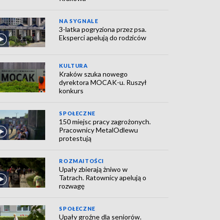
NA SYGNALE
3-latka pogryziona przez psa.
Eksperci apelują do rodziców
KULTURA
Kraków szuka nowego
dyrektora MOCAK-u. Ruszył
konkurs
SPOŁECZNE
150 miejsc pracy zagrożonych.
Pracownicy MetalOdlewu
protestują
ROZMAITOŚCI
Upały zbierają żniwo w
Tatrach. Ratownicy apelują o
rozwagę
SPOŁECZNE
Upały groźne dla seniorów.