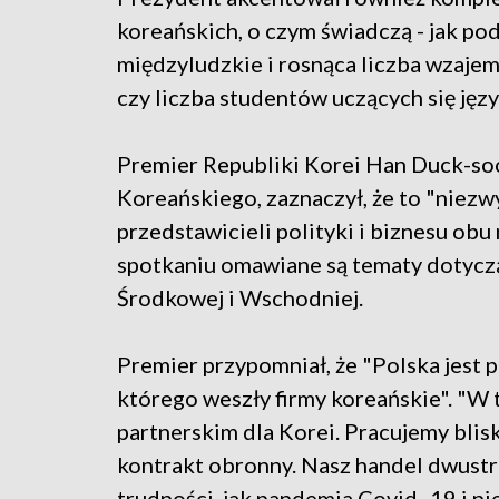
koreańskich, o czym świadczą - jak pod
międzyludzkie i rosnąca liczba wzaje
czy liczba studentów uczących się jęz
Premier Republiki Korei Han Duck-so
Koreańskiego, zaznaczył, że to "niezw
przedstawicieli polityki i biznesu ob
spotkaniu omawiane są tematy dotycz
Środkowej i Wschodniej.
Premier przypomniał, że "Polska jest
którego weszły firmy koreańskie". "W 
partnerskim dla Korei. Pracujemy blis
kontrakt obronny. Nasz handel dwustr
trudności, jak pandemia Covid -19 i n