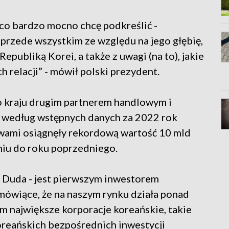
 co bardzo mocno chcę podkreślić -
le przede wszystkim ze względu na jego głębię,
epubliką Korei, a także z uwagi (na to), jakie
h relacji” - mówił polski prezydent.
go kraju drugim partnerem handlowym i
- według wstępnych danych za 2022 rok
wami osiągnęły rekordową wartość 10 mld
niu do roku poprzedniego.
 Duda - jest pierwszym inwestorem
mówiące, że na naszym rynku działa ponad
m największe korporacje koreańskie, takie
oreańskich bezpośrednich inwestycji