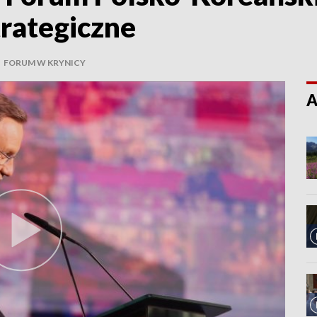
trategiczne
|
FORUM W KRYNICY
A