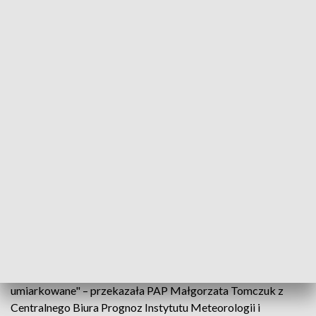
IMGW: w piątek więcej słońca.
Źródło: Arkadiusz Wójcicki
Piątek powinien być już bardziej słoneczny niż
czwartek. Najcieplej zapowiada się na zachodzie
kraju. Tam, jak powiedziała synoptyk IMGW
Małgorzata Tomczuk, temperatura wzrośnie do 23
stopni Celsjusza.
"W piątek na południu i na zachodzie zachmurzenie
przeważnie umiarkowane, w pozostałej części kraju małe i
umiarkowane" – przekazała PAP Małgorzata Tomczuk z
Centralnego Biura Prognoz Instytutu Meteorologii i