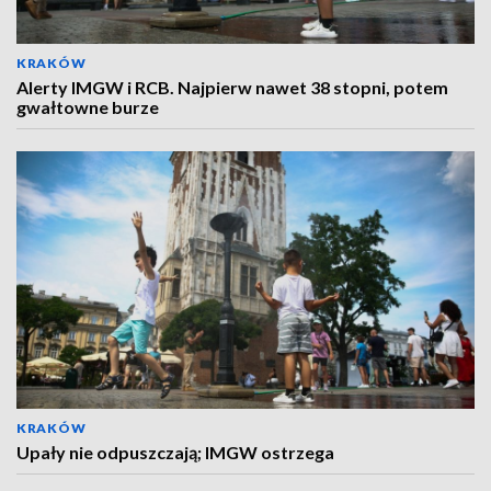
KRAKÓW
Alerty IMGW i RCB. Najpierw nawet 38 stopni, potem
gwałtowne burze
KRAKÓW
Upały nie odpuszczają; IMGW ostrzega