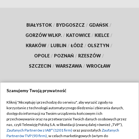
BIAŁYSTOK
/
BYDGOSZCZ
/
GDAŃSK
/
GORZÓW WLKP.
/
KATOWICE
/
KIELCE
/
KRAKÓW
/
LUBLIN
/
ŁÓDŹ
/
OLSZTYN
/
OPOLE
/
POZNAŃ
/
RZESZÓW
/
SZCZECIN
/
WARSZAWA
/
WROCŁAW
Szanujemy Twoją prywatność
Dołącz do nas:
Kliknij "Akceptuję i przechodzę do serwisu", aby wyrazić zgody na
korzystanie z technologii automatycznego śledzenia i zbierania danych,
TVP
dostęp do informacji na Twoim urządzeniu końcowym i ich
Abonament TVP
przechowywanie oraz na przetwarzanie Twoich danych osobowych przez
Regulamin TVP
nas, czyli Telewizję Polską S.A. w likwidacji (zwaną dalej również „TVP”),
Emisja w TVP
Polityka prywatności
Zaufanych Partnerów z IAB* (1201 firm)
oraz pozostałych
Zaufanych
Partnerów TVP (93 firm)
, w celach marketingowych (w tym do