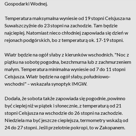
Gospodarki Wodnej.
Temperatura maksymalna wyniesie od 19 stopni Celsjusza na
Suwalszczyźnie do 23 stopni na zachodzie. Tam będzie
najcieplej. Natomiast nieco chłodniej zapowiada się dzień w
rejonach podgórskich, bo z temperaturą ok. 17-19 stopni.
Wiatr będzie na ogół słaby z kierunków wschodnich. "Noc z
piątku na sobotę pogodna, bezchmurna lub z zachmurzeniem
małym. Temperatura minimalna wyniesie od 7 do 11 stopni
Celsjusza. Wiatr będzie na ogół słaby, południowo-
wschodni" – wskazała synoptyk IMGW.
Dodała, że sobota także zapowiada się pogodnie, powinno
być cieplej niż w piątek i słonecznie, z temperaturą od 21
stopni Celsjusza na wschodzie do 26 stopni na zachodzie.
Niedziela ma być jeszcze cieplejsza, termometry wskażą od
24 do 27 stopni. Jeśli przelotnie pokropi, to w Zakopanem.