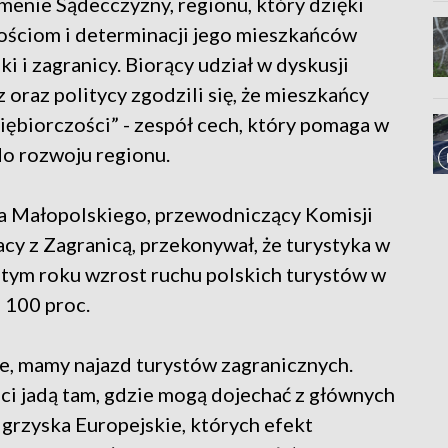
menie Sądecczyzny, regionu, który dzięki
ościom i determinacji jego mieszkańców
i i zagranicy. Biorący udział w dyskusji
 oraz politycy zgodzili się, że mieszkańcy
ębiorczości” - zespół cech, który pomaga w
do rozwoju regionu.
a Małopolskiego, przewodniczący Komisji
cy z Zagranicą, przekonywał, że turystyka w
 tym roku wzrost ruchu polskich turystów w
h 100 proc.
le, mamy najazd turystów zagranicznych.
ci jadą tam, gdzie mogą dojechać z głównych
grzyska Europejskie, których efekt