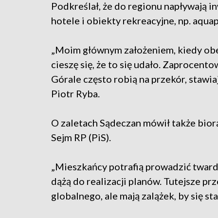
Podkreślał, że do regionu napływają i
hotele i obiekty rekreacyjne, np. aquap
„Moim głównym założeniem, kiedy obe
cieszę się, że to się udało. Zaprocent
Górale często robią na przekór, stawia
Piotr Ryba.
O zaletach Sądeczan mówił także biorą
Sejm RP (PiS).
„Mieszkańcy potrafią prowadzić twardy d
dążą do realizacji planów. Tutejsze pr
globalnego, ale mają zalążek, by się st