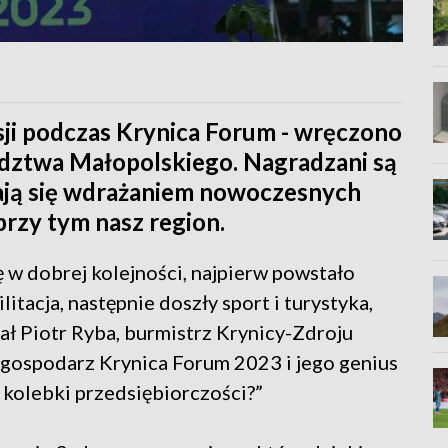
sji podczas Krynica Forum - wręczono
ztwa Małopolskiego. Nagradzani są
iają się wdrażaniem nowoczesnych
rzy tym nasz region.
 w dobrej kolejności, najpierw powstało
litacja, następnie doszły sport i turystyka,
zał Piotr Ryba, burmistrz Krynicy-Zdroju
 gospodarz Krynica Forum 2023 i jego genius
 kolebki przedsiębiorczości?”