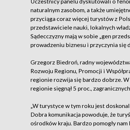
Uczestnicy panelu dyskutowali o feno
naturalnym zasobom, a także umiejętn
przyciąga coraz więcej turystów z Polsk
przedstawiciele nauki, lokalnych władz
Sądecczyzny mają w sobie „gen przedsi
prowadzeniu biznesu i przyczynia się 
Grzegorz Biedroń, radny województw
Rozwoju Regionu, Promocji i Współpra
regionie rozwija się bardzo dobrze. W
regionie sięgnął 5 proc., zagranicznyc
„W turystyce w tym roku jest doskona
Dobra komunikacja powoduje, że turyś
ośrodków kraju. Bardzo pomogły nam I