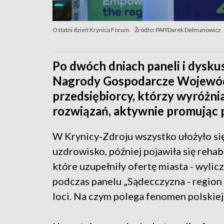
Ostatni dzień Krynica Forum
Źródło: PAP/Darek Delmanowicz
Po dwóch dniach paneli i dysku
Nagrody Gospodarcze Wojewód
przedsiębiorcy, którzy wyróżn
rozwiązań, aktywnie promując p
W Krynicy-Zdroju wszystko ułożyło się
uzdrowisko, później pojawiła się rehabi
które uzupełniły ofertę miasta - wylic
podczas panelu „Sądecczyzna - region
loci. Na czym polega fenomen polskiej