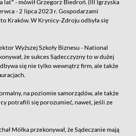
lat" - mówił Grzegorz Biedroń. (III Igrzyska
erwca - 2 lipca 2023 r. Gospodarzami
to Kraków. W Krynicy-Zdroju odbyła się
ektor Wyższej Szkoły Biznesu - National
onywał, że sukces Sądecczyzny to w dużej
dbywa się nie tylko wewnątrz firm, ale także
auracjach.
o formalny, na poziomie samorządów, ale także
y potrafili się porozumieć, nawet, jeśli ze
ichał Mółka przekonywał, że Sądeczanie mają