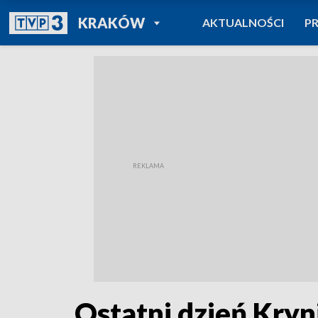
POWRÓT DO
KRAKÓW
AKTUALNOŚCI
P
TVP REGIONY
Ostatni dzień Kry