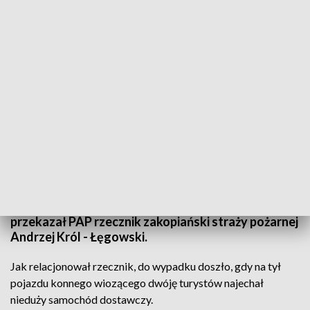
Wypadek w Zakopanem
Źródło: PAP/Grzegorz Momot
W centrum Zakopanego doszło w piątek do
zderzenia powozu konnego z dwoma samochodami.
Najciężej ranny został woźnica. Poszkodowani są
też dwaj obcokrajowcy - pasażerowie powozu –
przekazał PAP rzecznik zakopiański straży pożarnej
Andrzej Król - Łęgowski.
Jak relacjonował rzecznik, do wypadku doszło, gdy na tył
pojazdu konnego wiozącego dwóję turystów najechał
nieduży samochód dostawczy.