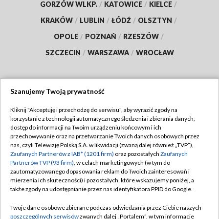
GORZÓW WLKP.
/
KATOWICE
/
KIELCE
/
KRAKÓW
/
LUBLIN
/
ŁÓDŹ
/
OLSZTYN
/
OPOLE
/
POZNAŃ
/
RZESZÓW
/
SZCZECIN
/
WARSZAWA
/
WROCŁAW
Szanujemy Twoją prywatność
Dołącz do nas:
Kliknij "Akceptuję i przechodzę do serwisu", aby wyrazić zgody na
korzystanie z technologii automatycznego śledzenia i zbierania danych,
TVP
dostęp do informacji na Twoim urządzeniu końcowym i ich
Abonament TVP
przechowywanie oraz na przetwarzanie Twoich danych osobowych przez
Regulamin TVP
nas, czyli Telewizję Polską S.A. w likwidacji (zwaną dalej również „TVP”),
Emisja w TVP
Polityka prywatności
Zaufanych Partnerów z IAB* (1201 firm)
oraz pozostałych
Zaufanych
Partnerów TVP (93 firm)
, w celach marketingowych (w tym do
Centrum informacji TVP
Moje zgody
zautomatyzowanego dopasowania reklam do Twoich zainteresowań i
mierzenia ich skuteczności) i pozostałych, które wskazujemy poniżej, a
Naziemna Telewizja Cyfrowa
Pomoc
także zgody na udostępnianie przez nas identyfikatora PPID do Google.
Sklep TVP
Biuro reklamy
Twoje dane osobowe zbierane podczas odwiedzania przez Ciebie naszych
Rada Programowa
Kontakt
poszczególnych serwisów
zwanych dalej „Portalem”, w tym informacje