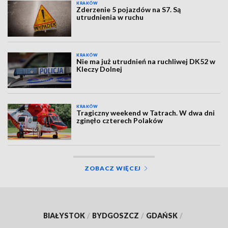
KRAKÓW
Zderzenie 5 pojazdów na S7. Są
utrudnienia w ruchu
KRAKÓW
Nie ma już utrudnień na ruchliwej DK52 w
Kleczy Dolnej
KRAKÓW
Tragiczny weekend w Tatrach. W dwa dni
zginęło czterech Polaków
ZOBACZ WIĘCEJ
BIAŁYSTOK
/
BYDGOSZCZ
/
GDAŃSK
/