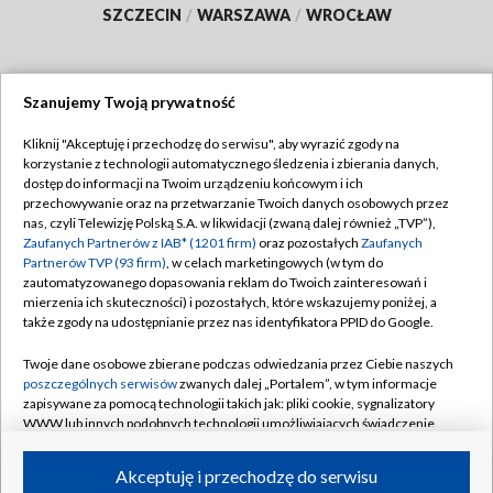
SZCZECIN
/
WARSZAWA
/
WROCŁAW
Szanujemy Twoją prywatność
Dołącz do nas:
Kliknij "Akceptuję i przechodzę do serwisu", aby wyrazić zgody na
korzystanie z technologii automatycznego śledzenia i zbierania danych,
TVP
dostęp do informacji na Twoim urządzeniu końcowym i ich
Abonament TVP
przechowywanie oraz na przetwarzanie Twoich danych osobowych przez
Regulamin TVP
nas, czyli Telewizję Polską S.A. w likwidacji (zwaną dalej również „TVP”),
Emisja w TVP
Polityka prywatności
Zaufanych Partnerów z IAB* (1201 firm)
oraz pozostałych
Zaufanych
Partnerów TVP (93 firm)
, w celach marketingowych (w tym do
Centrum informacji TVP
Moje zgody
zautomatyzowanego dopasowania reklam do Twoich zainteresowań i
mierzenia ich skuteczności) i pozostałych, które wskazujemy poniżej, a
Naziemna Telewizja Cyfrowa
Pomoc
także zgody na udostępnianie przez nas identyfikatora PPID do Google.
Sklep TVP
Biuro reklamy
Twoje dane osobowe zbierane podczas odwiedzania przez Ciebie naszych
Rada Programowa
Kontakt
poszczególnych serwisów
zwanych dalej „Portalem”, w tym informacje
zapisywane za pomocą technologii takich jak: pliki cookie, sygnalizatory
System NOS
WWW lub innych podobnych technologii umożliwiających świadczenie
dopasowanych i bezpiecznych usług, personalizację treści oraz reklam,
Informacje o nadawcy
Kanały
udostępnianie funkcji mediów społecznościowych oraz analizowanie
Akceptuję i przechodzę do serwisu
ruchu w Internecie.
Program dla prasy