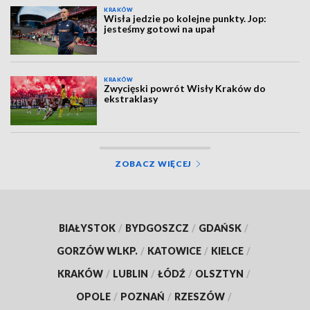
KRAKÓW
Wisła jedzie po kolejne punkty. Jop:
jesteśmy gotowi na upał
KRAKÓW
Zwycięski powrót Wisły Kraków do
ekstraklasy
ZOBACZ WIĘCEJ
BIAŁYSTOK
/
BYDGOSZCZ
/
GDAŃSK
/
GORZÓW WLKP.
/
KATOWICE
/
KIELCE
/
KRAKÓW
/
LUBLIN
/
ŁÓDŹ
/
OLSZTYN
/
OPOLE
/
POZNAŃ
/
RZESZÓW
/