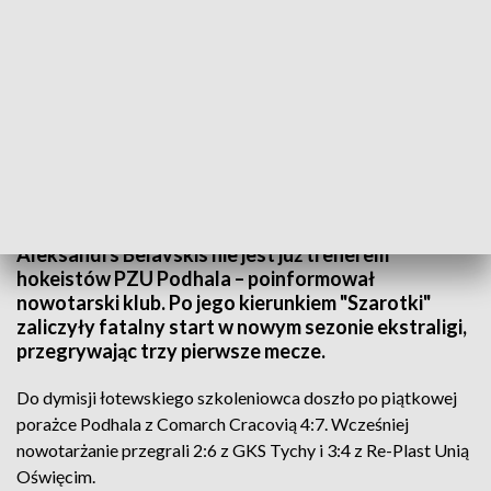
Aleksandrs Belavskis zwolniony
Źródło: Fot. podhalenowytarg.pl
Aleksandrs Belavskis nie jest już trenerem
hokeistów PZU Podhala – poinformował
nowotarski klub. Po jego kierunkiem "Szarotki"
zaliczyły fatalny start w nowym sezonie ekstraligi,
przegrywając trzy pierwsze mecze.
Do dymisji łotewskiego szkoleniowca doszło po piątkowej
porażce Podhala z Comarch Cracovią 4:7. Wcześniej
nowotarżanie przegrali 2:6 z GKS Tychy i 3:4 z Re-Plast Unią
Oświęcim.