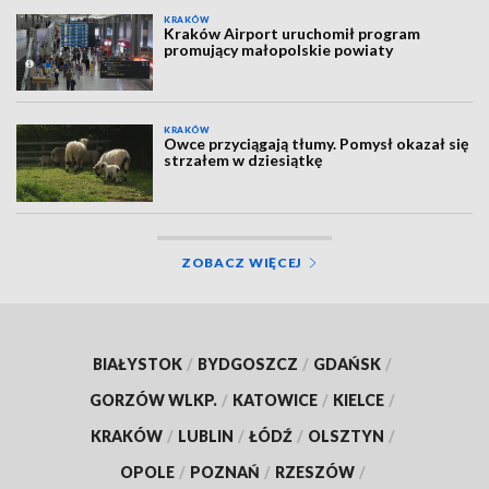
KRAKÓW
Kraków Airport uruchomił program
promujący małopolskie powiaty
KRAKÓW
Owce przyciągają tłumy. Pomysł okazał się
strzałem w dziesiątkę
ZOBACZ WIĘCEJ
BIAŁYSTOK
/
BYDGOSZCZ
/
GDAŃSK
/
GORZÓW WLKP.
/
KATOWICE
/
KIELCE
/
KRAKÓW
/
LUBLIN
/
ŁÓDŹ
/
OLSZTYN
/
OPOLE
/
POZNAŃ
/
RZESZÓW
/