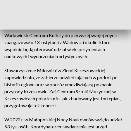
zaprasza do poznania procesu krwiodawstwa i drogi krwi od
pobrania do transfuzji. Debiutującym uczestnikiem imprezy
jest również Opera Krakowska – przygotowała m.in. musical
„Kopernik”.
Wadowickie Centrum Kultury do pierwszej swojej edycji
zaangażowało 13 instytucji z Wadowic i okolic, które
wspólnie będą oferować udział w eksperymentach
naukowych i wydarzeniach artystycznych.
Stowarzyszenie Miłośników Ziemi Krzeszowickiej
zapowiedziało, że zabierze odwiedzających w podróż po
historii regionu oraz w podróż umożliwiającą poznanie
przyrody Krzeszowic. Zaś Centrum Sztuki Muzycznej w
Krzeszowicach pokaże m.in. jak zbudowany jest fortepian,
przygotowuje też koncert.
W 2022 r. w Małopolskiej Nocy Naukowców wzięło udział
53 tys. osób. Koordynatorem wydarzenia jest urząd