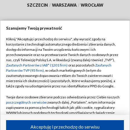
SZCZECIN
/
WARSZAWA
/
WROCŁAW
Szanujemy Twoją prywatność
Dołącz do nas:
Kliknij "Akceptuję i przechodzę do serwisu", aby wyrazić zgody na
korzystanie z technologii automatycznego śledzenia i zbierania danych,
TVP
dostęp do informacji na Twoim urządzeniu końcowym i ich
Abonament TVP
przechowywanie oraz na przetwarzanie Twoich danych osobowych przez
Regulamin TVP
nas, czyli Telewizję Polską S.A. w likwidacji (zwaną dalej również „TVP”),
Emisja w TVP
Polityka prywatności
Zaufanych Partnerów z IAB* (1201 firm)
oraz pozostałych
Zaufanych
Partnerów TVP (93 firm)
, w celach marketingowych (w tym do
Centrum informacji TVP
Moje zgody
zautomatyzowanego dopasowania reklam do Twoich zainteresowań i
mierzenia ich skuteczności) i pozostałych, które wskazujemy poniżej, a
Naziemna Telewizja Cyfrowa
Pomoc
także zgody na udostępnianie przez nas identyfikatora PPID do Google.
Sklep TVP
Biuro reklamy
Twoje dane osobowe zbierane podczas odwiedzania przez Ciebie naszych
Rada Programowa
Kontakt
poszczególnych serwisów
zwanych dalej „Portalem”, w tym informacje
zapisywane za pomocą technologii takich jak: pliki cookie, sygnalizatory
System NOS
WWW lub innych podobnych technologii umożliwiających świadczenie
dopasowanych i bezpiecznych usług, personalizację treści oraz reklam,
Informacje o nadawcy
Kanały
udostępnianie funkcji mediów społecznościowych oraz analizowanie
Akceptuję i przechodzę do serwisu
ruchu w Internecie.
Program dla prasy