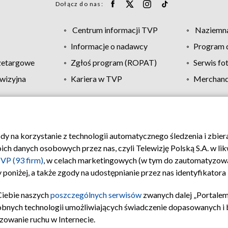
Dołącz do nas:
Centrum informacji TVP
Naziemna
Informacje o nadawcy
Program d
zetargowe
Zgłoś program (ROPAT)
Serwis fo
wizyjna
Kariera w TVP
Merchandi
Polityka prywatności
Moje zgody
Pomoc
Biuro re
ody na korzystanie z technologii automatycznego śledzenia i zbie
 danych osobowych przez nas, czyli Telewizję Polską S.A. w likw
VP (93 firm)
, w celach marketingowych (w tym do zautomatyzow
 poniżej, a także zgody na udostępnianie przez nas identyfikator
Ciebie naszych
poszczególnych serwisów
zwanych dalej „Portalem
obnych technologii umożliwiających świadczenie dopasowanych i be
zowanie ruchu w Internecie.