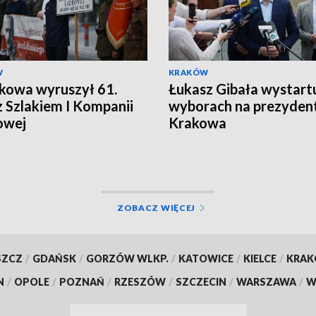
W
KRAKÓW
kowa wyruszył 61.
Łukasz Gibała wystart
 Szlakiem I Kompanii
wyborach na prezyden
owej
Krakowa
ZOBACZ WIĘCEJ
SZCZ
/
GDAŃSK
/
GORZÓW WLKP.
/
KATOWICE
/
KIELCE
/
KRA
N
/
OPOLE
/
POZNAŃ
/
RZESZÓW
/
SZCZECIN
/
WARSZAWA
/
W