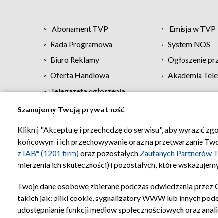
Abonament TVP
Emisja w TVP
Rada Programowa
System NOS
Biuro Reklamy
Ogłoszenie pr
Oferta Handlowa
Akademia Tele
Telegazeta ogłoszenia
Szanujemy Twoją prywatność
Regulamin TVP
Kliknij "Akceptuję i przechodzę do serwisu", aby wyrazić zg
końcowym i ich przechowywanie oraz na przetwarzanie Twoich
z IAB* (1201 firm)
oraz pozostałych
Zaufanych Partnerów T
mierzenia ich skuteczności) i pozostałych, które wskazujemy
Twoje dane osobowe zbierane podczas odwiedzania przez 
takich jak: pliki cookie, sygnalizatory WWW lub innych pod
udostępnianie funkcji mediów społecznościowych oraz anali