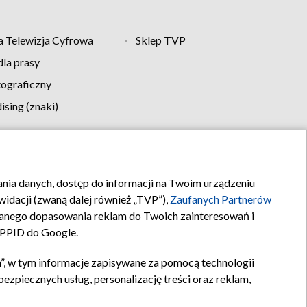
 Telewizja Cyfrowa
Sklep TVP
la prasy
tograficzny
sing (znaki)
klamy
Kontakt
rania danych, dostęp do informacji na Twoim urządzeniu
idacji (zwaną dalej również „TVP”),
Zaufanych Partnerów
anego dopasowania reklam do Twoich zainteresowań i
a PPID do Google.
”, w tym informacje zapisywane za pomocą technologii
zpiecznych usług, personalizację treści oraz reklam,