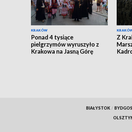
KRAKÓW
KRAKÓ
Ponad 4 tysiące
Z Kra
pielgrzymów wyruszyło z
Marsz
Krakowa na Jasną Górę
Kadr
BIAŁYSTOK
/
BYDGO
OLSZTY