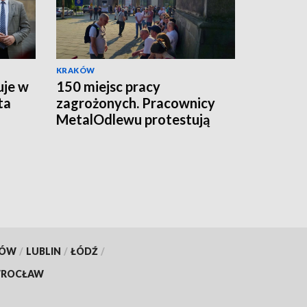
KRAKÓW
uje w
150 miejsc pracy
ta
zagrożonych. Pracownicy
MetalOdlewu protestują
KÓW
/
LUBLIN
/
ŁÓDŹ
/
ROCŁAW