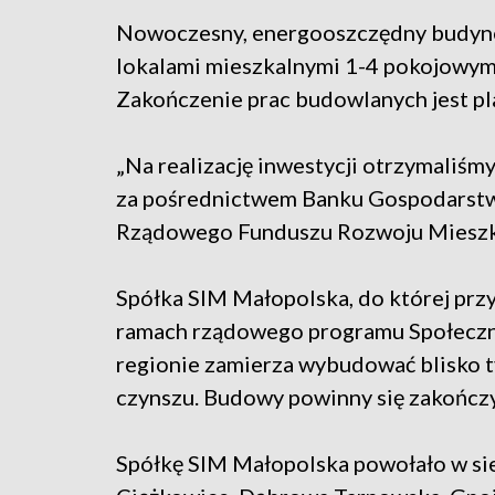
Nowoczesny, energooszczędny budyne
lokalami mieszkalnymi 1-4 pokojowymi
Zakończenie prac budowlanych jest p
„Na realizację inwestycji otrzymaliśm
za pośrednictwem Banku Gospodarstwa
Rządowego Funduszu Rozwoju Mieszka
Spółka SIM Małopolska, do której prz
ramach rządowego programu Społeczn
regionie zamierza wybudować blisko 
czynszu. Budowy powinny się zakończy
Spółkę SIM Małopolska powołało w sie