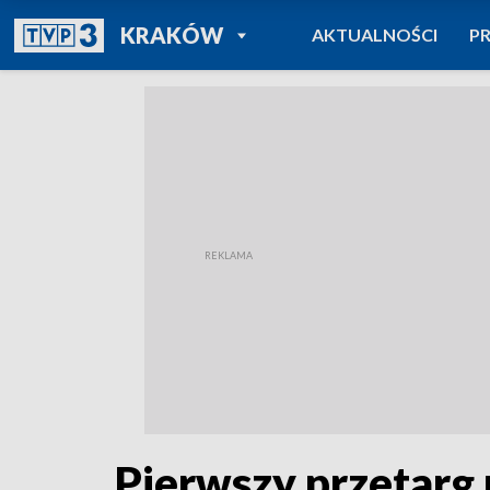
POWRÓT DO
KRAKÓW
AKTUALNOŚCI
P
TVP REGIONY
Pierwszy przetarg