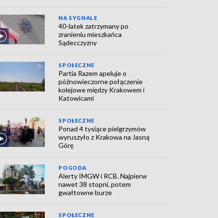
NA SYGNALE
40-latek zatrzymany po
zranieniu mieszkańca
Sądecczyzny
SPOŁECZNE
Partia Razem apeluje o
późnowieczorne połączenie
kolejowe między Krakowem i
Katowicami
SPOŁECZNE
Ponad 4 tysiące pielgrzymów
wyruszyło z Krakowa na Jasną
Górę
POGODA
Alerty IMGW i RCB. Najpierw
nawet 38 stopni, potem
gwałtowne burze
SPOŁECZNE