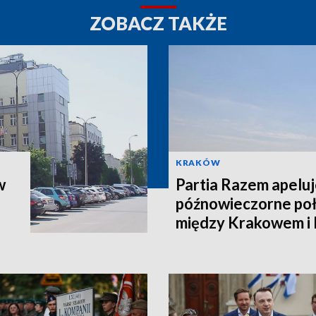
ZOBACZ TAKŻE
KRAKÓW
w
Partia Razem apeluj
późnowieczorne poł
między Krakowem i