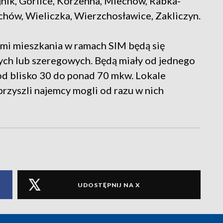
nik, Gorlice, Korzenna, Miechów, Rabka-
Tuchów, Wieliczka, Wierzchosławice, Zakliczyn.
mi mieszkania w ramach SIM będą się
ch lub szeregowych. Będą miały od jednego
od blisko 30 do ponad 70 mkw. Lokale
przyszli najemcy mogli od razu w nich
UDOSTĘPNIJ NA X