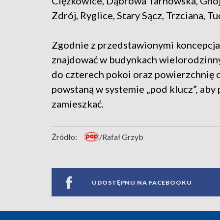
Ciężkowice, Dąbrowa Tarnowska, Gnoj
Zdrój, Ryglice, Stary Sącz, Trzciana, 
Zgodnie z przedstawionymi koncepcja
znajdować w budynkach wielorodzinny
do czterech pokoi oraz powierzchnię 
powstaną w systemie „pod klucz”, aby 
zamieszkać.
Źródło:
/Rafał Grzyb
UDOSTĘPNIJ NA FACEBOOKU