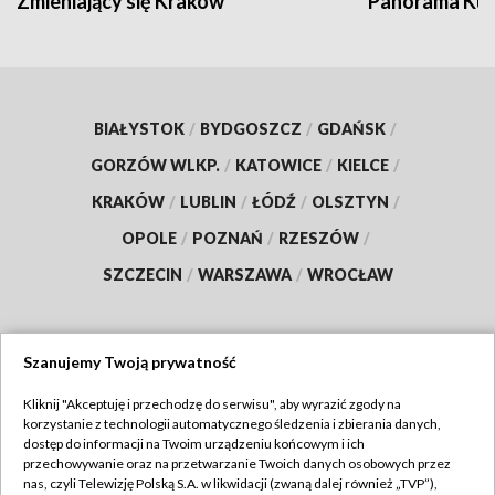
Zmieniający się Kraków
Panorama Kul
BIAŁYSTOK
/
BYDGOSZCZ
/
GDAŃSK
/
GORZÓW WLKP.
/
KATOWICE
/
KIELCE
/
KRAKÓW
/
LUBLIN
/
ŁÓDŹ
/
OLSZTYN
/
OPOLE
/
POZNAŃ
/
RZESZÓW
/
SZCZECIN
/
WARSZAWA
/
WROCŁAW
Szanujemy Twoją prywatność
Dołącz do nas:
Kliknij "Akceptuję i przechodzę do serwisu", aby wyrazić zgody na
korzystanie z technologii automatycznego śledzenia i zbierania danych,
TVP
dostęp do informacji na Twoim urządzeniu końcowym i ich
Abonament TVP
przechowywanie oraz na przetwarzanie Twoich danych osobowych przez
Regulamin TVP
nas, czyli Telewizję Polską S.A. w likwidacji (zwaną dalej również „TVP”),