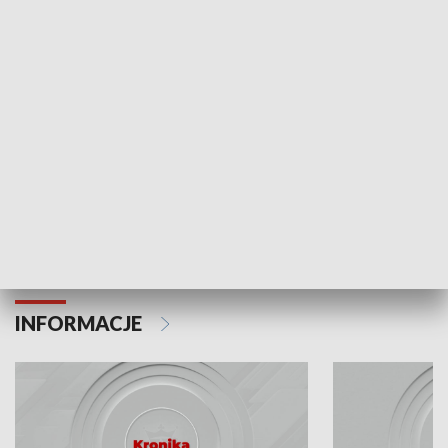
Odc. 6
Odc. 5
Czy wiesz, że Kraków inwestuje w edukację i
Czy wiesz, jak Kr
rozwój młodych?
mieszkańców?
INFORMACJE