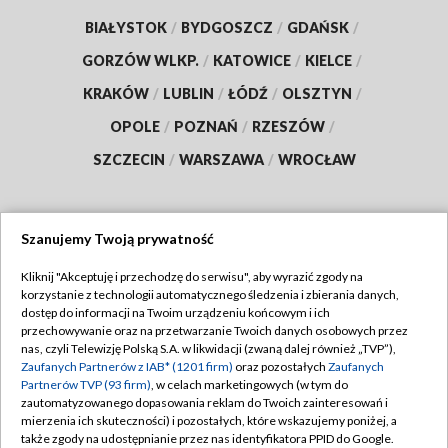
BIAŁYSTOK
/
BYDGOSZCZ
/
GDAŃSK
/
GORZÓW WLKP.
/
KATOWICE
/
KIELCE
/
KRAKÓW
/
LUBLIN
/
ŁÓDŹ
/
OLSZTYN
/
OPOLE
/
POZNAŃ
/
RZESZÓW
/
SZCZECIN
/
WARSZAWA
/
WROCŁAW
Szanujemy Twoją prywatność
Dołącz do nas:
Kliknij "Akceptuję i przechodzę do serwisu", aby wyrazić zgody na
korzystanie z technologii automatycznego śledzenia i zbierania danych,
TVP
dostęp do informacji na Twoim urządzeniu końcowym i ich
Abonament TVP
przechowywanie oraz na przetwarzanie Twoich danych osobowych przez
Regulamin TVP
nas, czyli Telewizję Polską S.A. w likwidacji (zwaną dalej również „TVP”),
Emisja w TVP
Zaufanych Partnerów z IAB* (1201 firm)
oraz pozostałych
Zaufanych
Polityka prywatności
Partnerów TVP (93 firm)
, w celach marketingowych (w tym do
Centrum informacji TVP
Moje zgody
zautomatyzowanego dopasowania reklam do Twoich zainteresowań i
mierzenia ich skuteczności) i pozostałych, które wskazujemy poniżej, a
Naziemna Telewizja Cyfrowa
Pomoc
także zgody na udostępnianie przez nas identyfikatora PPID do Google.