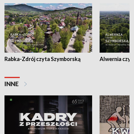
Rabka-Zdrój czyta Szymborską
Alwernia czy
INNE