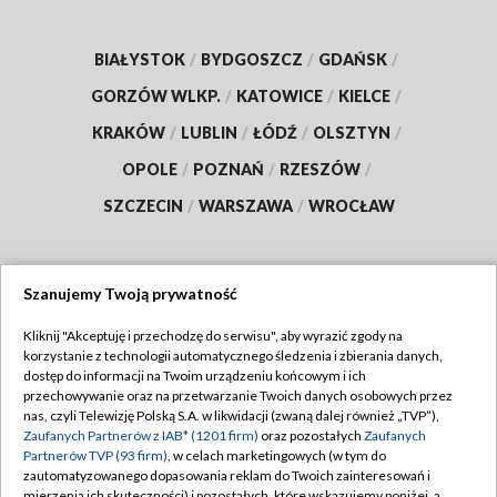
BIAŁYSTOK
/
BYDGOSZCZ
/
GDAŃSK
/
GORZÓW WLKP.
/
KATOWICE
/
KIELCE
/
KRAKÓW
/
LUBLIN
/
ŁÓDŹ
/
OLSZTYN
/
OPOLE
/
POZNAŃ
/
RZESZÓW
/
SZCZECIN
/
WARSZAWA
/
WROCŁAW
Szanujemy Twoją prywatność
Dołącz do nas:
Kliknij "Akceptuję i przechodzę do serwisu", aby wyrazić zgody na
korzystanie z technologii automatycznego śledzenia i zbierania danych,
TVP
dostęp do informacji na Twoim urządzeniu końcowym i ich
Abonament TVP
przechowywanie oraz na przetwarzanie Twoich danych osobowych przez
Regulamin TVP
nas, czyli Telewizję Polską S.A. w likwidacji (zwaną dalej również „TVP”),
Emisja w TVP
Zaufanych Partnerów z IAB* (1201 firm)
oraz pozostałych
Zaufanych
Polityka prywatności
Partnerów TVP (93 firm)
, w celach marketingowych (w tym do
Centrum informacji TVP
Moje zgody
zautomatyzowanego dopasowania reklam do Twoich zainteresowań i
mierzenia ich skuteczności) i pozostałych, które wskazujemy poniżej, a