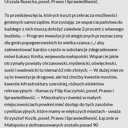
Urszula Rusecka, poseł, Prawo i Sprawiedliwość.
To przedsięwzięcia, których koszt przekracza możliwości
gminnych samorządów. Korzystając ze wsparcia państwa do
każdego z nich muszą dołożyć zaledwie 2 procent z własnego
budżetu. — Program inwestycji strategicznych przeznaczony
dla gmin popegeerowskich to wielka szansa /.../ aby
zainwestować bardzo często w substancje zdegradowane -
mówi Łukasz Kmita, wojewoda małopolski. Wsparcie jakie
otrzymały powiaty chrzanowski, myślenicki, oświęcimski,
suski i wadowicki to niemal 62 mln złotych. — W dużej mierze
są to inwestycje drogowe, ale też choćby kwestie mostów,
kwestie infrastruktury szerokiej, różnych obiektów
rekreacyjnych - tłumaczy Filip Kaczyński, poseł, Prawo i
Sprawiedliwość. — Mieszkańcy również w małych
miejscowościach powinni mieć dostęp do tych zasobów
cywilizacyjnych, które mamy w większych miastach - uważa
Krzysztof Kozik, poseł, Prawo i Sprawiedliwość. Łącznie w
Małopolsce dofinansowanych zostało ponad 90