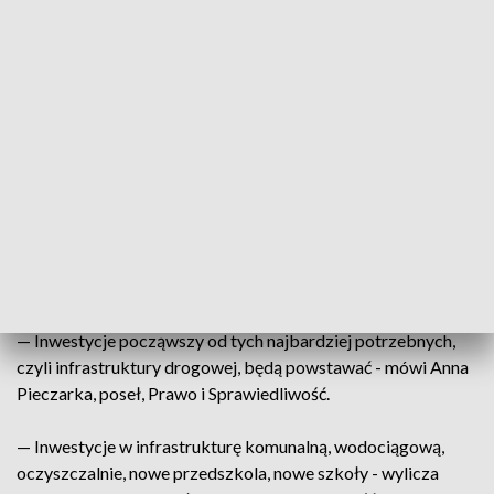
3 mln złotych, drugi etap budowy sieci kanalizacyjnej na
terenie gminy - wyjaśnia Ryszard Pagacz, wicewojewoda
małopolski.
— Przez wiele lat temat PGR był swoistym tematem tabu,
mieszkańcy tych miejscowości byli skazani na wykluczenie –
komentuje Piotr Sak, poseł, Prawo i Sprawiedliwość.
Dla mieszkańców to spełnienie marzeń, którzy jednak o
takich - podstawowych - rzeczach marzyć już dawno nie
powinni.
— Inwestycje począwszy od tych najbardziej potrzebnych,
czyli infrastruktury drogowej, będą powstawać - mówi Anna
Pieczarka, poseł, Prawo i Sprawiedliwość.
— Inwestycje w infrastrukturę komunalną, wodociągową,
oczyszczalnie, nowe przedszkola, nowe szkoły - wylicza