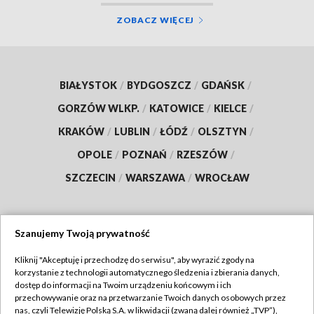
ZOBACZ WIĘCEJ
BIAŁYSTOK
/
BYDGOSZCZ
/
GDAŃSK
/
GORZÓW WLKP.
/
KATOWICE
/
KIELCE
/
KRAKÓW
/
LUBLIN
/
ŁÓDŹ
/
OLSZTYN
/
OPOLE
/
POZNAŃ
/
RZESZÓW
/
SZCZECIN
/
WARSZAWA
/
WROCŁAW
Szanujemy Twoją prywatność
Dołącz do nas:
Kliknij "Akceptuję i przechodzę do serwisu", aby wyrazić zgody na
korzystanie z technologii automatycznego śledzenia i zbierania danych,
TVP
dostęp do informacji na Twoim urządzeniu końcowym i ich
Abonament TVP
przechowywanie oraz na przetwarzanie Twoich danych osobowych przez
Regulamin TVP
nas, czyli Telewizję Polską S.A. w likwidacji (zwaną dalej również „TVP”),