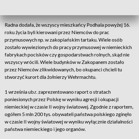
pół roku więzienia. Dożył późnej starości w Niemczech i
zmarł w 1990 r.
Radna dodała, że wszyscy mieszkańcy Podhala powyżej 16.
roku życia byli kierowani przez Niemców do prac
przymusowych np. w zakopiańskim tartaku. Wiele osób
zostało wywiezionych do pracy przymusowej w niemieckich
fabrykach pocisków czy gospodarstwach rolnych, skąd nie
wszyscy wrócili. Wiele budynków w Zakopanem zostało
przez Niemców zlikwidowanych, bo okupanci chcieli tu
stworzyć kurort dla żołnierzy Wehrmachtu.
1 września ub.r. zaprezentowano raport o stratach
poniesionych przez Polskę w wyniku agresji i okupacji
niemieckiej w czasie II wojny światowej. Zgodnie z raportem,
ogółem 5 mln 200 tys. obywateli państwa polskiego zginęło
w czasie II wojny światowej w wyniku wyłącznie działalności
państwa niemieckiego i jego organów.