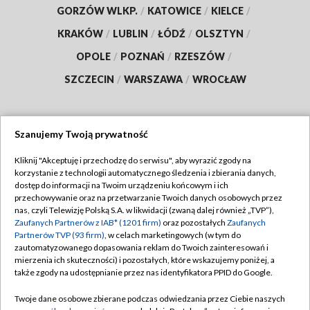
GORZÓW WLKP.
/
KATOWICE
/
KIELCE
/
KRAKÓW
/
LUBLIN
/
ŁÓDŹ
/
OLSZTYN
/
OPOLE
/
POZNAŃ
/
RZESZÓW
/
SZCZECIN
/
WARSZAWA
/
WROCŁAW
Szanujemy Twoją prywatność
Dołącz do nas:
Kliknij "Akceptuję i przechodzę do serwisu", aby wyrazić zgody na
korzystanie z technologii automatycznego śledzenia i zbierania danych,
TVP
dostęp do informacji na Twoim urządzeniu końcowym i ich
Abonament TVP
przechowywanie oraz na przetwarzanie Twoich danych osobowych przez
Regulamin TVP
nas, czyli Telewizję Polską S.A. w likwidacji (zwaną dalej również „TVP”),
Emisja w TVP
Polityka prywatności
Zaufanych Partnerów z IAB* (1201 firm)
oraz pozostałych
Zaufanych
Partnerów TVP (93 firm)
, w celach marketingowych (w tym do
Centrum informacji TVP
Moje zgody
zautomatyzowanego dopasowania reklam do Twoich zainteresowań i
mierzenia ich skuteczności) i pozostałych, które wskazujemy poniżej, a
Naziemna Telewizja Cyfrowa
Pomoc
także zgody na udostępnianie przez nas identyfikatora PPID do Google.
Sklep TVP
Biuro reklamy
Twoje dane osobowe zbierane podczas odwiedzania przez Ciebie naszych
Rada Programowa