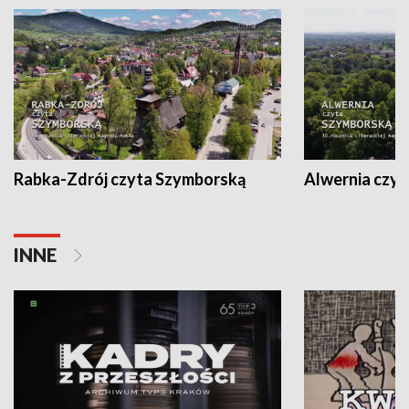
Rabka-Zdrój czyta Szymborską
Alwernia czy
INNE