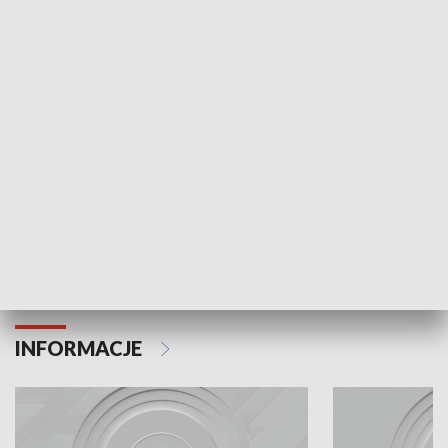
Odc. 6
Odc. 5
Czy wiesz, że Kraków inwestuje w edukację i
Czy wiesz, jak Kr
rozwój młodych?
mieszkańców?
INFORMACJE