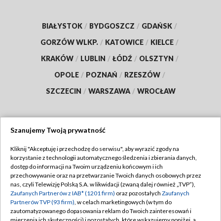
BIAŁYSTOK
/
BYDGOSZCZ
/
GDAŃSK
/
GORZÓW WLKP.
/
KATOWICE
/
KIELCE
/
KRAKÓW
/
LUBLIN
/
ŁÓDŹ
/
OLSZTYN
/
OPOLE
/
POZNAŃ
/
RZESZÓW
/
SZCZECIN
/
WARSZAWA
/
WROCŁAW
Szanujemy Twoją prywatność
Dołącz do nas:
Kliknij "Akceptuję i przechodzę do serwisu", aby wyrazić zgody na
korzystanie z technologii automatycznego śledzenia i zbierania danych,
TVP
dostęp do informacji na Twoim urządzeniu końcowym i ich
Abonament TVP
przechowywanie oraz na przetwarzanie Twoich danych osobowych przez
Regulamin TVP
nas, czyli Telewizję Polską S.A. w likwidacji (zwaną dalej również „TVP”),
Emisja w TVP
Zaufanych Partnerów z IAB* (1201 firm)
oraz pozostałych
Zaufanych
Polityka prywatności
Partnerów TVP (93 firm)
, w celach marketingowych (w tym do
Centrum informacji TVP
Moje zgody
zautomatyzowanego dopasowania reklam do Twoich zainteresowań i
mierzenia ich skuteczności) i pozostałych, które wskazujemy poniżej, a