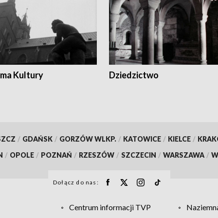
ma Kultury
Dziedzictwo
SZCZ
/
GDAŃSK
/
GORZÓW WLKP.
/
KATOWICE
/
KIELCE
/
KRA
N
/
OPOLE
/
POZNAŃ
/
RZESZÓW
/
SZCZECIN
/
WARSZAWA
/
W
Dołącz do nas:
Centrum informacji TVP
Naziemna