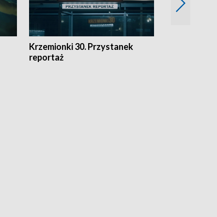
Krzemionki 30. Przystanek
Kraków - jak
reportaż