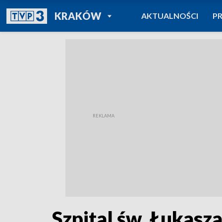
POWRÓT DO
KRAKÓW
AKTUALNOŚCI
P
TVP REGIONY
Szpital św. Łukasza