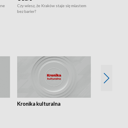
wne
Czy wiesz, że Kraków staje się miastem
Czy wiesz, że Kr
bez barier?
poprawia jakość 
Kronika kulturalna
Kronika Tydz