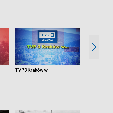
TVP3 Kraków w...
Ślizg