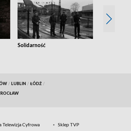
Solidarność
Trudne lata
KÓW
/
LUBLIN
/
ŁÓDŹ
/
ROCŁAW
 Telewizja Cyfrowa
Sklep TVP