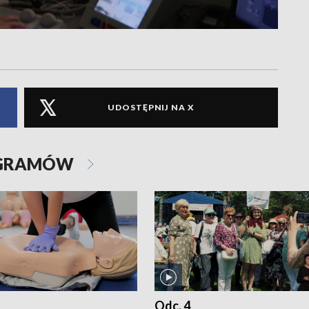
UDOSTĘPNIJ NA X
OGRAMÓW
Odc. 4