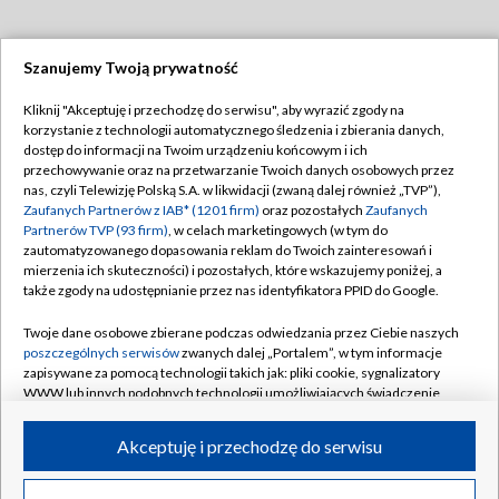
Szanujemy Twoją prywatność
Dołącz do nas:
Kliknij "Akceptuję i przechodzę do serwisu", aby wyrazić zgody na
korzystanie z technologii automatycznego śledzenia i zbierania danych,
TVP
dostęp do informacji na Twoim urządzeniu końcowym i ich
Abonament TVP
przechowywanie oraz na przetwarzanie Twoich danych osobowych przez
Regulamin TVP
nas, czyli Telewizję Polską S.A. w likwidacji (zwaną dalej również „TVP”),
Emisja w TVP
Polityka prywatności
Zaufanych Partnerów z IAB* (1201 firm)
oraz pozostałych
Zaufanych
Partnerów TVP (93 firm)
, w celach marketingowych (w tym do
Centrum informacji TVP
Moje zgody
zautomatyzowanego dopasowania reklam do Twoich zainteresowań i
mierzenia ich skuteczności) i pozostałych, które wskazujemy poniżej, a
Naziemna Telewizja Cyfrowa
Pomoc
także zgody na udostępnianie przez nas identyfikatora PPID do Google.
Sklep TVP
Biuro reklamy
Twoje dane osobowe zbierane podczas odwiedzania przez Ciebie naszych
Rada Programowa
Kontakt
poszczególnych serwisów
zwanych dalej „Portalem”, w tym informacje
zapisywane za pomocą technologii takich jak: pliki cookie, sygnalizatory
System NOS
WWW lub innych podobnych technologii umożliwiających świadczenie
dopasowanych i bezpiecznych usług, personalizację treści oraz reklam,
Informacje o nadawcy
Kanały
udostępnianie funkcji mediów społecznościowych oraz analizowanie
Akceptuję i przechodzę do serwisu
ruchu w Internecie.
Program dla prasy
©2026 Telewizja Polska S.A. w likwidacji
Biuro Reklamy
Twoje dane osobowe zbierane podczas odwiedzania przez Ciebie