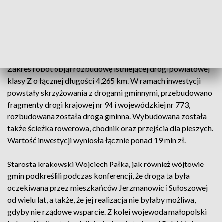
drogi. "Takich dróg są setki w całym kraju, w każdym
regionie naszego kraju. To 23 tys. km dróg gminnych i
powiatowych, które zrealizowane zostały dzięki wsparciu
rządowemu" – powiedział.
Zakres robót objął rozbudowę istniejącej drogi powiatowej
klasy Z o łącznej długości 4,265 km. W ramach inwestycji
powstały skrzyżowania z drogami gminnymi, przebudowano
fragmenty drogi krajowej nr 94 i wojewódzkiej nr 773,
rozbudowana została droga gminna. Wybudowana została
także ścieżka rowerowa, chodnik oraz przejścia dla pieszych.
Wartość inwestycji wyniosła łącznie ponad 19 mln zł.
Starosta krakowski Wojciech Pałka, jak również wójtowie
gmin podkreślili podczas konferencji, że droga ta była
oczekiwana przez mieszkańców Jerzmanowic i Sułoszowej
od wielu lat, a także, że jej realizacja nie byłaby możliwa,
gdyby nie rządowe wsparcie. Z kolei wojewoda małopolski