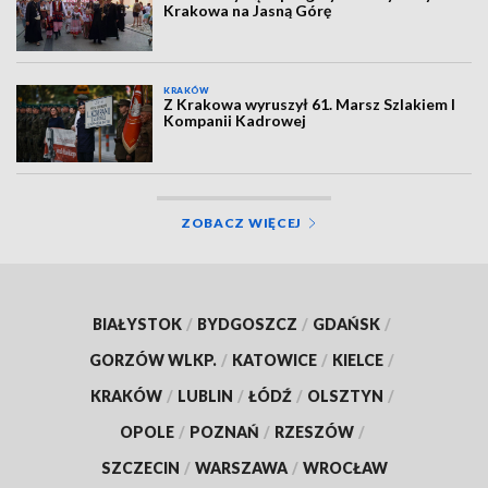
Krakowa na Jasną Górę
KRAKÓW
Z Krakowa wyruszył 61. Marsz Szlakiem I
Kompanii Kadrowej
ZOBACZ WIĘCEJ
BIAŁYSTOK
/
BYDGOSZCZ
/
GDAŃSK
/
GORZÓW WLKP.
/
KATOWICE
/
KIELCE
/
KRAKÓW
/
LUBLIN
/
ŁÓDŹ
/
OLSZTYN
/
OPOLE
/
POZNAŃ
/
RZESZÓW
/
SZCZECIN
/
WARSZAWA
/
WROCŁAW