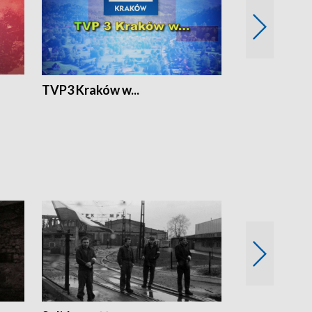
TVP3 Kraków w...
Ślizg