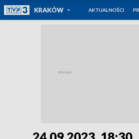
POWRÓT DO
KRAKÓW
AKTUALNOŚCI
P
TVP REGIONY
24.09.2023, 18:30