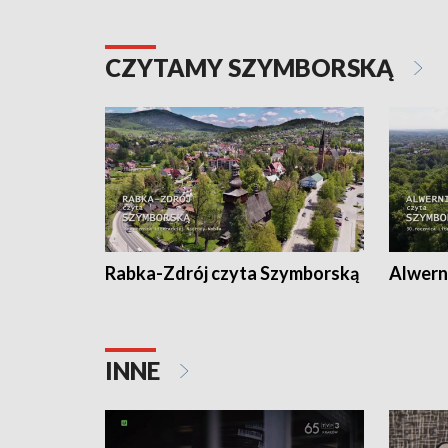
CZYTAMY SZYMBORSKĄ
Rabka-Zdrój czyta Szymborską
Alwern
INNE