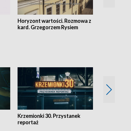
Horyzont wartości. Rozmowa z
Kulturalnie 
kard. Grzegorzem Rysiem
Krzemionki 30. Przystanek
Kraków - jak
reportaż