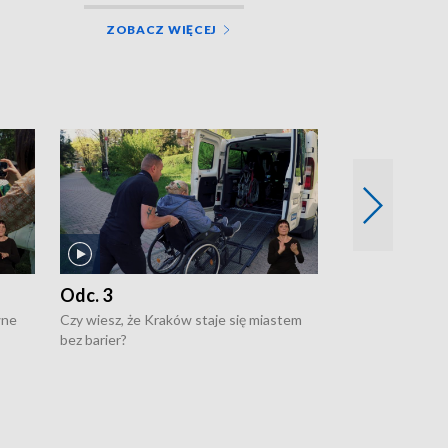
ZOBACZ WIĘCEJ
Odc. 3
Odc. 2
wne
Czy wiesz, że Kraków staje się miastem
Czy wiesz, że Kr
bez barier?
poprawia jakość 