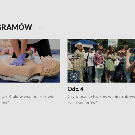
OGRAMÓW
Odc. 4
, jak Kraków wspiera zdrowie
Czy wiesz, że Kraków wspiera akty
ców?
życie seniorów?