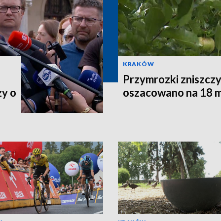
KRAKÓW
Przymrozki zniszczy
zy o
oszacowano na 18 m