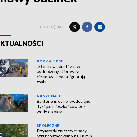
UDOSTĘPNIJ:
KTUALNOŚCI
ROZMAITOŚCI
„Słynny wiadukt” znów
uszkodzony. Kierowcy
ciężarówek nadal ignorują
znaki
NA SYGNALE
Bakterie E. coli w wodociągu.
Tysiące mieszkańców bez
wody do picia
SPOŁECZNE
Przymrozki zniszczyły sady.
Straty oszacowano na 18 mln