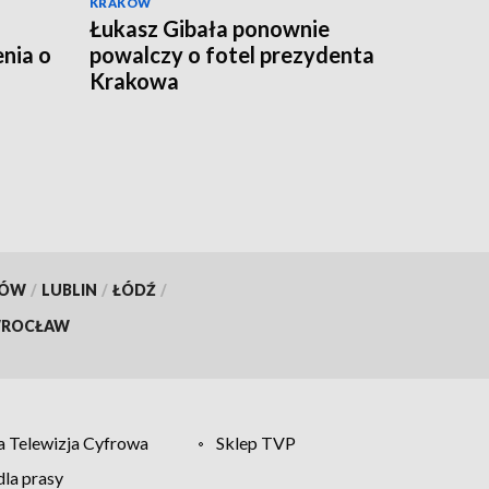
KRAKÓW
Łukasz Gibała ponownie
nia o
powalczy o fotel prezydenta
Krakowa
KÓW
/
LUBLIN
/
ŁÓDŹ
/
ROCŁAW
 Telewizja Cyfrowa
Sklep TVP
la prasy