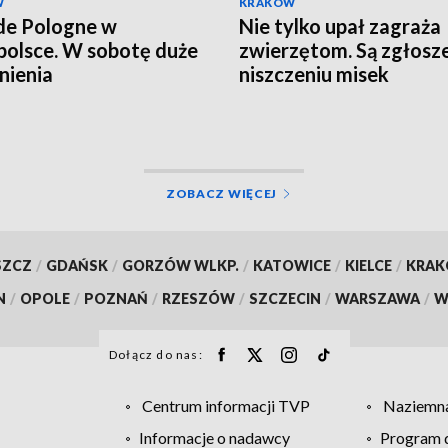
W
KRAKÓW
de Pologne w
Nie tylko upał zagraża
olsce. W sobotę duże
zwierzętom. Są zgłosze
nienia
niszczeniu misek
ZOBACZ WIĘCEJ
SZCZ
/
GDAŃSK
/
GORZÓW WLKP.
/
KATOWICE
/
KIELCE
/
KRA
N
/
OPOLE
/
POZNAŃ
/
RZESZÓW
/
SZCZECIN
/
WARSZAWA
/
W
Dołącz do nas:
Centrum informacji TVP
Naziemna
Informacje o nadawcy
Program d