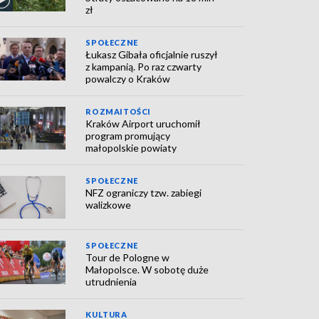
zł
SPOŁECZNE
Łukasz Gibała oficjalnie ruszył
z kampanią. Po raz czwarty
powalczy o Kraków
ROZMAITOŚCI
Kraków Airport uruchomił
program promujący
małopolskie powiaty
SPOŁECZNE
NFZ ograniczy tzw. zabiegi
walizkowe
SPOŁECZNE
Tour de Pologne w
Małopolsce. W sobotę duże
utrudnienia
KULTURA