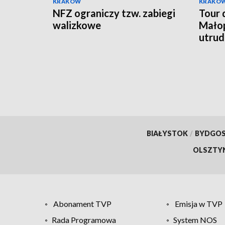
KRAKÓW
KRAKÓ
NFZ ograniczy tzw. zabiegi
Tour 
walizkowe
Małop
utrud
BIAŁYSTOK
/
BYDGO
OLSZTY
Abonament TVP
Emisja w TVP
Rada Programowa
System NOS