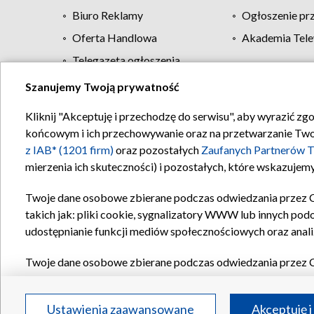
Biuro Reklamy
Ogłoszenie pr
Oferta Handlowa
Akademia Tele
Telegazeta ogłoszenia
Szanujemy Twoją prywatność
Regulamin TVP
Kliknij "Akceptuję i przechodzę do serwisu", aby wyrazić zg
końcowym i ich przechowywanie oraz na przetwarzanie Twoich
z IAB* (1201 firm)
oraz pozostałych
Zaufanych Partnerów T
mierzenia ich skuteczności) i pozostałych, które wskazujemy
Twoje dane osobowe zbierane podczas odwiedzania przez 
takich jak: pliki cookie, sygnalizatory WWW lub innych pod
udostępnianie funkcji mediów społecznościowych oraz anali
Twoje dane osobowe zbierane podczas odwiedzania przez 
plików cookie, informacje o Twoich wyszukiwaniach w serwi
Partnerów TVP
dla realizacji następujących celów i funkc
Ustawienia zaawansowane
Akceptuję i
reklam, tworzenia profilu spersonalizowanych reklam, tworz