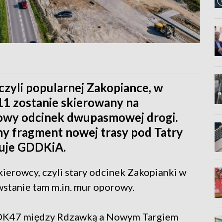
czyli popularnej Zakopiance, w
11 zostanie skierowany na
wy odcinek dwupasmowej drogi.
ny fragment nowej trasy pod Tatry
uje GDDKiA.
 kierowcy, czyli stary odcinek Zakopianki w
stanie tam m.in. mur oporowy.
 DK47 między Rdzawką a Nowym Targiem