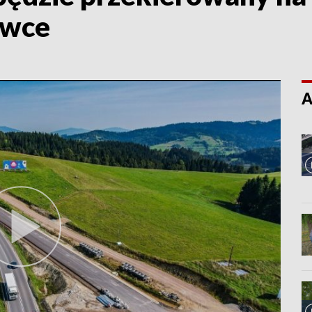
awce
A