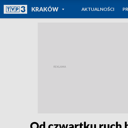
POWRÓT DO
KRAKÓW
AKTUALNOŚCI
P
TVP REGIONY
Od czwartku ruch 