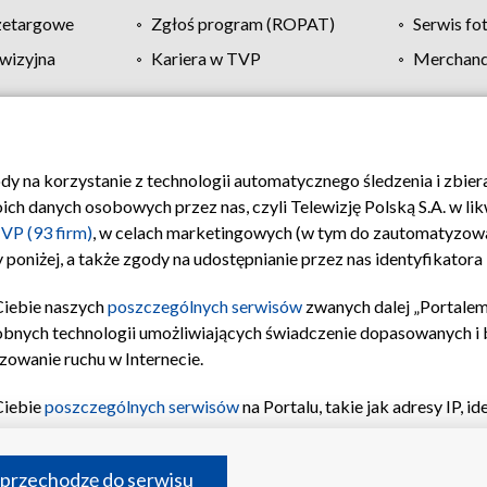
zetargowe
Zgłoś program (ROPAT)
Serwis fo
wizyjna
Kariera w TVP
Merchandi
Polityka prywatności
Moje zgody
Pomoc
Biuro re
ody na korzystanie z technologii automatycznego śledzenia i zbie
 danych osobowych przez nas, czyli Telewizję Polską S.A. w likw
VP (93 firm)
, w celach marketingowych (w tym do zautomatyzow
 poniżej, a także zgody na udostępnianie przez nas identyfikator
Ciebie naszych
poszczególnych serwisów
zwanych dalej „Portalem
obnych technologii umożliwiających świadczenie dopasowanych i be
zowanie ruchu w Internecie.
Ciebie
poszczególnych serwisów
na Portalu, takie jak adresy IP, 
sach Portalu czy historia odwiedzin będą przetwarzane przez TV
ji: przechowywania informacji na urządzeniu lub dostęp do nich,
©2026 Telewizja Polska S.A. w likwidacji
 przechodzę do serwisu
enia profilu spersonalizowanych treści, wyboru spersonalizowany