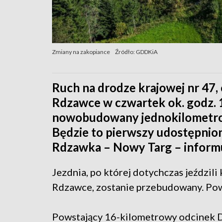
Zmiany na zakopiance
Źródło: GDDKiA
Ruch na drodze krajowej nr 47, 
Rdzawce w czwartek ok. godz. 
nowobudowany jednokilometro
Będzie to pierwszy udostępnio
Rdzawka – Nowy Targ – inform
Jezdnia, po której dotychczas jeździli
Rdzawce, zostanie przebudowany. Pow
Powstający 16-kilometrowy odcinek