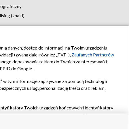
tograficzny
sing (znaki)
klamy
Kontakt
rania danych, dostęp do informacji na Twoim urządzeniu
idacji (zwaną dalej również „TVP”),
Zaufanych Partnerów
anego dopasowania reklam do Twoich zainteresowań i
a PPID do Google.
”, w tym informacje zapisywane za pomocą technologii
zpiecznych usług, personalizację treści oraz reklam,
identyfikatory Twoich urządzeń końcowych i identyfikatory
P,
Zaufanych Partnerów z IAB
oraz pozostałych
Zaufanych
 wyboru podstawowych reklam, wyboru spersonalizowanych
ch treści, pomiaru wydajności reklam, pomiaru wydajności