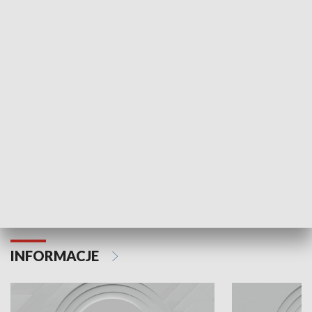
Odc. 6
Odc. 5
Czy wiesz, że Kraków inwestuje w edukację i
Czy wiesz, jak Kr
rozwój młodych?
mieszkańców?
INFORMACJE