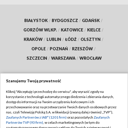
BIAŁYSTOK
/
BYDGOSZCZ
/
GDAŃSK
/
GORZÓW WLKP.
/
KATOWICE
/
KIELCE
/
KRAKÓW
/
LUBLIN
/
ŁÓDŹ
/
OLSZTYN
/
OPOLE
/
POZNAŃ
/
RZESZÓW
/
SZCZECIN
/
WARSZAWA
/
WROCŁAW
Szanujemy Twoją prywatność
Dołącz do nas:
Kliknij "Akceptuję i przechodzę do serwisu", aby wyrazić zgody na
korzystanie z technologii automatycznego śledzenia i zbierania danych,
TVP
dostęp do informacji na Twoim urządzeniu końcowym i ich
Abonament TVP
przechowywanie oraz na przetwarzanie Twoich danych osobowych przez
Regulamin TVP
nas, czyli Telewizję Polską S.A. w likwidacji (zwaną dalej również „TVP”),
Emisja w TVP
Zaufanych Partnerów z IAB* (1201 firm)
oraz pozostałych
Zaufanych
Polityka prywatności
Partnerów TVP (93 firm)
, w celach marketingowych (w tym do
Centrum informacji TVP
Moje zgody
zautomatyzowanego dopasowania reklam do Twoich zainteresowań i