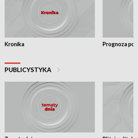
Kronika
Prognoza po
PUBLICYSTYKA