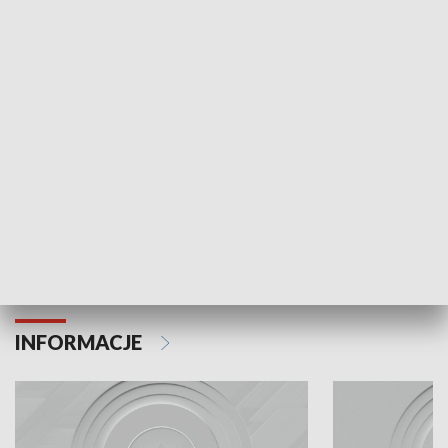
Odc. 6
Odc. 5
Czy wiesz, że Kraków inwestuje w edukację i
Czy wiesz, jak Kr
rozwój młodych?
mieszkańców?
INFORMACJE