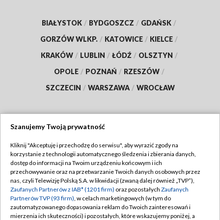
BIAŁYSTOK
/
BYDGOSZCZ
/
GDAŃSK
/
GORZÓW WLKP.
/
KATOWICE
/
KIELCE
/
KRAKÓW
/
LUBLIN
/
ŁÓDŹ
/
OLSZTYN
/
OPOLE
/
POZNAŃ
/
RZESZÓW
/
SZCZECIN
/
WARSZAWA
/
WROCŁAW
Szanujemy Twoją prywatność
Dołącz do nas:
Kliknij "Akceptuję i przechodzę do serwisu", aby wyrazić zgody na
korzystanie z technologii automatycznego śledzenia i zbierania danych,
TVP
dostęp do informacji na Twoim urządzeniu końcowym i ich
Abonament TVP
przechowywanie oraz na przetwarzanie Twoich danych osobowych przez
Regulamin TVP
nas, czyli Telewizję Polską S.A. w likwidacji (zwaną dalej również „TVP”),
Emisja w TVP
Zaufanych Partnerów z IAB* (1201 firm)
oraz pozostałych
Zaufanych
Polityka prywatności
Partnerów TVP (93 firm)
, w celach marketingowych (w tym do
Centrum informacji TVP
Moje zgody
zautomatyzowanego dopasowania reklam do Twoich zainteresowań i
mierzenia ich skuteczności) i pozostałych, które wskazujemy poniżej, a
Naziemna Telewizja Cyfrowa