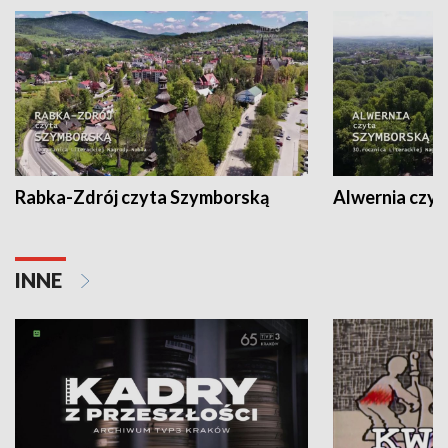
Rabka-Zdrój czyta Szymborską
Alwernia czy
INNE