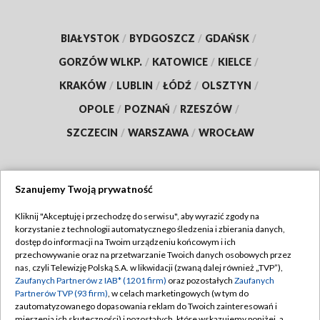
BIAŁYSTOK
/
BYDGOSZCZ
/
GDAŃSK
/
GORZÓW WLKP.
/
KATOWICE
/
KIELCE
/
KRAKÓW
/
LUBLIN
/
ŁÓDŹ
/
OLSZTYN
/
OPOLE
/
POZNAŃ
/
RZESZÓW
/
SZCZECIN
/
WARSZAWA
/
WROCŁAW
Szanujemy Twoją prywatność
Dołącz do nas:
Kliknij "Akceptuję i przechodzę do serwisu", aby wyrazić zgody na
korzystanie z technologii automatycznego śledzenia i zbierania danych,
TVP
dostęp do informacji na Twoim urządzeniu końcowym i ich
Abonament TVP
przechowywanie oraz na przetwarzanie Twoich danych osobowych przez
Regulamin TVP
nas, czyli Telewizję Polską S.A. w likwidacji (zwaną dalej również „TVP”),
Emisja w TVP
Zaufanych Partnerów z IAB* (1201 firm)
oraz pozostałych
Zaufanych
Polityka prywatności
Partnerów TVP (93 firm)
, w celach marketingowych (w tym do
Centrum informacji TVP
Moje zgody
zautomatyzowanego dopasowania reklam do Twoich zainteresowań i
mierzenia ich skuteczności) i pozostałych, które wskazujemy poniżej, a