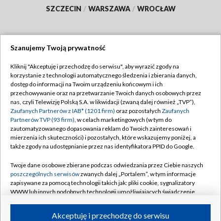
SZCZECIN
/
WARSZAWA
/
WROCŁAW
Szanujemy Twoją prywatność
Dołącz do nas:
Kliknij "Akceptuję i przechodzę do serwisu", aby wyrazić zgody na
korzystanie z technologii automatycznego śledzenia i zbierania danych,
TVP
dostęp do informacji na Twoim urządzeniu końcowym i ich
Abonament TVP
przechowywanie oraz na przetwarzanie Twoich danych osobowych przez
Regulamin TVP
nas, czyli Telewizję Polską S.A. w likwidacji (zwaną dalej również „TVP”),
Emisja w TVP
Polityka prywatności
Zaufanych Partnerów z IAB* (1201 firm)
oraz pozostałych
Zaufanych
Partnerów TVP (93 firm)
, w celach marketingowych (w tym do
Centrum informacji TVP
Moje zgody
zautomatyzowanego dopasowania reklam do Twoich zainteresowań i
mierzenia ich skuteczności) i pozostałych, które wskazujemy poniżej, a
Naziemna Telewizja Cyfrowa
Pomoc
także zgody na udostępnianie przez nas identyfikatora PPID do Google.
Sklep TVP
Biuro reklamy
Twoje dane osobowe zbierane podczas odwiedzania przez Ciebie naszych
Rada Programowa
Kontakt
poszczególnych serwisów
zwanych dalej „Portalem”, w tym informacje
zapisywane za pomocą technologii takich jak: pliki cookie, sygnalizatory
System NOS
WWW lub innych podobnych technologii umożliwiających świadczenie
dopasowanych i bezpiecznych usług, personalizację treści oraz reklam,
Informacje o nadawcy
Kanały
udostępnianie funkcji mediów społecznościowych oraz analizowanie
Akceptuję i przechodzę do serwisu
ruchu w Internecie.
Program dla prasy