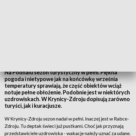
Sezon na korzystanie z uzdrowisk w pełni?
Źródło: TVP3 Kraków
Na Podhalu sezon turystyczny w pełni. Piękna
pogoda i nietypowe jak na końcówkę września
temperatury sprawiają, że część obiektów wciąż
notuje pełne obłożenie. Podobnie jest w niektórych
uzdrowiskach. W Krynicy-Zdroju dopisują zarówno
turyści, jak i kuracjusze.
W Krynicy-Zdroju sezon nadal w pełni. Inaczej jest w Rabce-
Zdroju. Tu deptak świeci już pustkami. Choć jak przyznają
przedstawiciele uzdrowiska - wakacje należy uznać za udane.