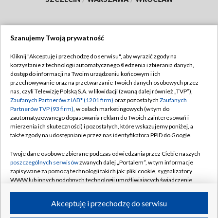
Szanujemy Twoją prywatność
Dołącz do nas:
Kliknij "Akceptuję i przechodzę do serwisu", aby wyrazić zgody na
korzystanie z technologii automatycznego śledzenia i zbierania danych,
TVP
dostęp do informacji na Twoim urządzeniu końcowym i ich
Abonament TVP
przechowywanie oraz na przetwarzanie Twoich danych osobowych przez
Regulamin TVP
nas, czyli Telewizję Polską S.A. w likwidacji (zwaną dalej również „TVP”),
Emisja w TVP
Polityka prywatności
Zaufanych Partnerów z IAB* (1201 firm)
oraz pozostałych
Zaufanych
Partnerów TVP (93 firm)
, w celach marketingowych (w tym do
Centrum informacji TVP
Moje zgody
zautomatyzowanego dopasowania reklam do Twoich zainteresowań i
mierzenia ich skuteczności) i pozostałych, które wskazujemy poniżej, a
Naziemna Telewizja Cyfrowa
Pomoc
także zgody na udostępnianie przez nas identyfikatora PPID do Google.
Sklep TVP
Biuro reklamy
Twoje dane osobowe zbierane podczas odwiedzania przez Ciebie naszych
Rada Programowa
Kontakt
poszczególnych serwisów
zwanych dalej „Portalem”, w tym informacje
zapisywane za pomocą technologii takich jak: pliki cookie, sygnalizatory
System NOS
WWW lub innych podobnych technologii umożliwiających świadczenie
dopasowanych i bezpiecznych usług, personalizację treści oraz reklam,
Informacje o nadawcy
Kanały
udostępnianie funkcji mediów społecznościowych oraz analizowanie
Akceptuję i przechodzę do serwisu
ruchu w Internecie.
Program dla prasy
©2026 Telewizja Polska S.A. w likwidacji