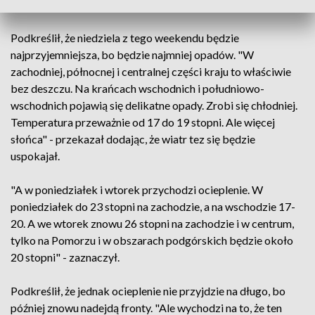
w skali Beauforta" - powiedział Walijewski.
Podkreślił, że niedziela z tego weekendu będzie
najprzyjemniejsza, bo będzie najmniej opadów. "W
zachodniej, północnej i centralnej części kraju to właściwie
bez deszczu. Na krańcach wschodnich i południowo-
wschodnich pojawią się delikatne opady. Zrobi się chłodniej.
Temperatura przeważnie od 17 do 19 stopni. Ale więcej
słońca" - przekazał dodając, że wiatr tez się będzie
uspokajał.
"A w poniedziałek i wtorek przychodzi ocieplenie. W
poniedziałek do 23 stopni na zachodzie, a na wschodzie 17-
20. A we wtorek znowu 26 stopni na zachodzie i w centrum,
tylko na Pomorzu i w obszarach podgórskich będzie około
20 stopni" - zaznaczył.
Podkreślił, że jednak ocieplenie nie przyjdzie na długo, bo
później znowu nadejdą fronty. "Ale wychodzi na to, że ten