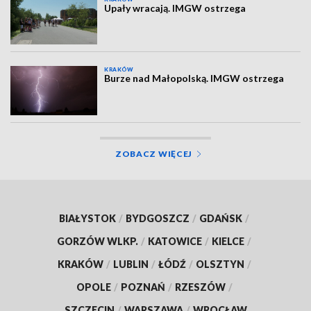
Upały wracają. IMGW ostrzega
KRAKÓW
Burze nad Małopolską. IMGW ostrzega
ZOBACZ WIĘCEJ
BIAŁYSTOK
/
BYDGOSZCZ
/
GDAŃSK
/
GORZÓW WLKP.
/
KATOWICE
/
KIELCE
/
KRAKÓW
/
LUBLIN
/
ŁÓDŹ
/
OLSZTYN
/
OPOLE
/
POZNAŃ
/
RZESZÓW
/
SZCZECIN
/
WARSZAWA
/
WROCŁAW