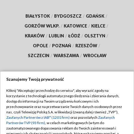
BIAŁYSTOK
/
BYDGOSZCZ
/
GDAŃSK
/
GORZÓW WLKP.
/
KATOWICE
/
KIELCE
/
KRAKÓW
/
LUBLIN
/
ŁÓDŹ
/
OLSZTYN
/
OPOLE
/
POZNAŃ
/
RZESZÓW
/
SZCZECIN
/
WARSZAWA
/
WROCŁAW
Szanujemy Twoją prywatność
Dołącz do nas:
Kliknij "Akceptuję i przechodzę do serwisu", aby wyrazić zgody na
korzystanie z technologii automatycznego śledzenia i zbierania danych,
TVP
dostęp do informacji na Twoim urządzeniu końcowym i ich
Abonament TVP
przechowywanie oraz na przetwarzanie Twoich danych osobowych przez
Regulamin TVP
nas, czyli Telewizję Polską S.A. w likwidacji (zwaną dalej również „TVP”),
Emisja w TVP
Zaufanych Partnerów z IAB* (1201 firm)
oraz pozostałych
Zaufanych
Polityka prywatności
Partnerów TVP (93 firm)
, w celach marketingowych (w tym do
Centrum informacji TVP
Moje zgody
zautomatyzowanego dopasowania reklam do Twoich zainteresowań i
mierzenia ich skuteczności) i pozostałych, które wskazujemy poniżej, a