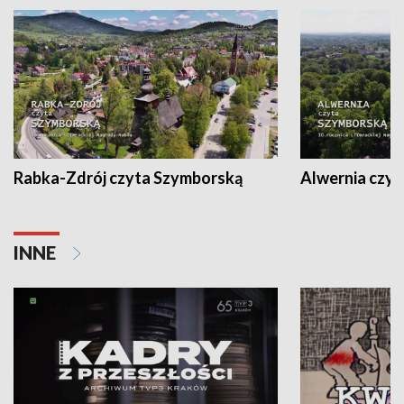
Rabka-Zdrój czyta Szymborską
Alwernia czy
INNE