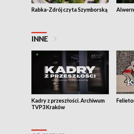
Rabka-Zdrój czyta Szymborską
Alwern
INNE
Kadry z przeszłości. Archiwum
Feliet
TVP3 Kraków