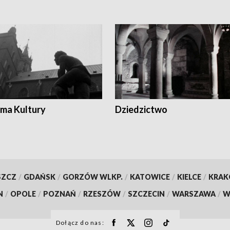
ma Kultury
Dziedzictwo
SZCZ
/
GDAŃSK
/
GORZÓW WLKP.
/
KATOWICE
/
KIELCE
/
KRA
N
/
OPOLE
/
POZNAŃ
/
RZESZÓW
/
SZCZECIN
/
WARSZAWA
/
W
Dołącz do nas: