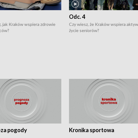
Odc. 4
, jak Kraków wspiera zdrowie
Czy wiesz, że Kraków wspiera akty
ców?
życie seniorów?
za pogody
Kronika sportowa