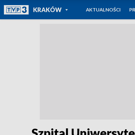
POWRÓT DO
KRAKÓW
AKTUALNOŚCI
P
TVP REGIONY
Szpital Uniwersyte