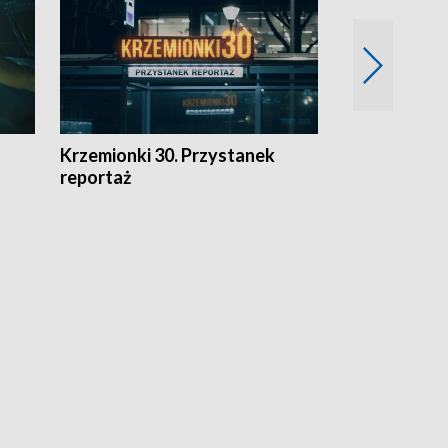
Krzemionki 30. Przystanek
Kraków - jak
reportaż