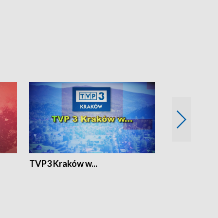
TVP3 Kraków w...
Ślizg