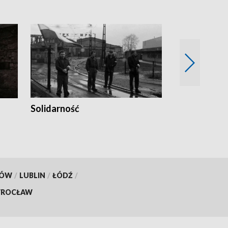
Solidarność
Trudne lata
KÓW
/
LUBLIN
/
ŁÓDŹ
/
ROCŁAW