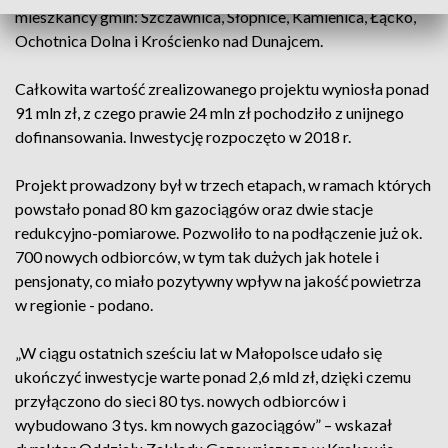
mieszkańcy gmin: Szczawnica, Słopnice, Kamienica, Łącko,
Ochotnica Dolna i Krościenko nad Dunajcem.
Całkowita wartość zrealizowanego projektu wyniosła ponad
91 mln zł, z czego prawie 24 mln zł pochodziło z unijnego
dofinansowania. Inwestycję rozpoczęto w 2018 r.
Projekt prowadzony był w trzech etapach, w ramach których
powstało ponad 80 km gazociągów oraz dwie stacje
redukcyjno-pomiarowe. Pozwoliło to na podłączenie już ok.
700 nowych odbiorców, w tym tak dużych jak hotele i
pensjonaty, co miało pozytywny wpływ na jakość powietrza
w regionie - podano.
„W ciągu ostatnich sześciu lat w Małopolsce udało się
ukończyć inwestycje warte ponad 2,6 mld zł, dzięki czemu
przyłączono do sieci 80 tys. nowych odbiorców i
wybudowano 3 tys. km nowych gazociągów” – wskazał