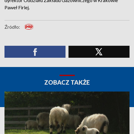
dyrektor Oddziału Zakładu Gazowniczego w Krakowie
Paweł Firlej.
Źródło:
ZOBACZ TAKŻE