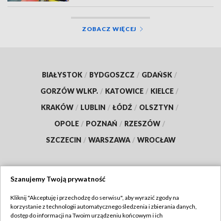
ZOBACZ WIĘCEJ
BIAŁYSTOK
/
BYDGOSZCZ
/
GDAŃSK
/
GORZÓW WLKP.
/
KATOWICE
/
KIELCE
/
KRAKÓW
/
LUBLIN
/
ŁÓDŹ
/
OLSZTYN
/
OPOLE
/
POZNAŃ
/
RZESZÓW
/
SZCZECIN
/
WARSZAWA
/
WROCŁAW
Szanujemy Twoją prywatność
Dołącz do nas:
Kliknij "Akceptuję i przechodzę do serwisu", aby wyrazić zgody na
korzystanie z technologii automatycznego śledzenia i zbierania danych,
TVP
dostęp do informacji na Twoim urządzeniu końcowym i ich