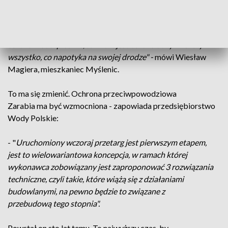
-
"Podczas deszczy błyskawicznych, powodzi
błyskawicznych, wszystko tu płynie, te wody rzeki Raby są
bardzo niebezpieczne, ten nurt jest bardzo duży i niszczy
wszystko, co napotyka na swojej drodze" -
mówi Wiesław
Magiera, mieszkaniec Myślenic.
To ma się zmienić. Ochrona przeciwpowodziowa
Zarabia ma być wzmocniona - zapowiada przedsiębiorstwo
Wody Polskie:
- "
Uruchomiony wczoraj przetarg jest pierwszym etapem,
jest to wielowariantowa koncepcja, w ramach której
wykonawca zobowiązany jest zaproponować 3 rozwiązania
techniczne, czyli takie, które wiążą się z działaniami
budowlanymi, na pewno będzie to związane z
przebudową tego stopnia".
Powstał on sto lat temu. To najwyższy czas, by