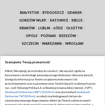
BIAŁYSTOK
/
BYDGOSZCZ
/
GDAŃSK
/
GORZÓW WLKP.
/
KATOWICE
/
KIELCE
/
KRAKÓW
/
LUBLIN
/
ŁÓDŹ
/
OLSZTYN
/
OPOLE
/
POZNAŃ
/
RZESZÓW
/
SZCZECIN
/
WARSZAWA
/
WROCŁAW
Szanujemy Twoją prywatność
Dołącz do nas:
Kliknij "Akceptuję i przechodzę do serwisu", aby wyrazić zgody na
korzystanie z technologii automatycznego śledzenia i zbierania danych,
TVP
dostęp do informacji na Twoim urządzeniu końcowym i ich
Abonament TVP
przechowywanie oraz na przetwarzanie Twoich danych osobowych przez
Regulamin TVP
nas, czyli Telewizję Polską S.A. w likwidacji (zwaną dalej również „TVP”),
Emisja w TVP
Zaufanych Partnerów z IAB* (1201 firm)
oraz pozostałych
Zaufanych
Polityka prywatności
Partnerów TVP (93 firm)
, w celach marketingowych (w tym do
Centrum informacji TVP
Moje zgody
zautomatyzowanego dopasowania reklam do Twoich zainteresowań i
mierzenia ich skuteczności) i pozostałych, które wskazujemy poniżej, a