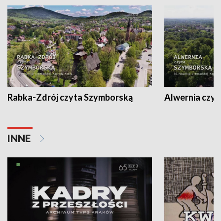
Rabka-Zdrój czyta Szymborską
Alwernia czy
INNE