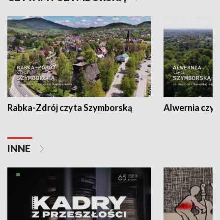
Rabka-Zdrój czyta Szymborską
Alwernia czy
INNE