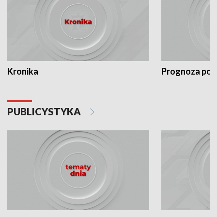
Kronika
Prognoza po
PUBLICYSTYKA