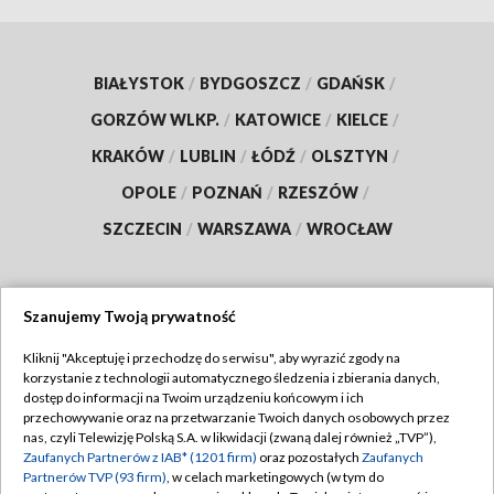
BIAŁYSTOK
/
BYDGOSZCZ
/
GDAŃSK
/
GORZÓW WLKP.
/
KATOWICE
/
KIELCE
/
KRAKÓW
/
LUBLIN
/
ŁÓDŹ
/
OLSZTYN
/
OPOLE
/
POZNAŃ
/
RZESZÓW
/
SZCZECIN
/
WARSZAWA
/
WROCŁAW
Szanujemy Twoją prywatność
Dołącz do nas:
Kliknij "Akceptuję i przechodzę do serwisu", aby wyrazić zgody na
korzystanie z technologii automatycznego śledzenia i zbierania danych,
TVP
dostęp do informacji na Twoim urządzeniu końcowym i ich
Abonament TVP
przechowywanie oraz na przetwarzanie Twoich danych osobowych przez
Regulamin TVP
nas, czyli Telewizję Polską S.A. w likwidacji (zwaną dalej również „TVP”),
Emisja w TVP
Zaufanych Partnerów z IAB* (1201 firm)
oraz pozostałych
Zaufanych
Polityka prywatności
Partnerów TVP (93 firm)
, w celach marketingowych (w tym do
Centrum informacji TVP