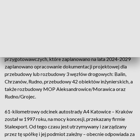
Brzęczkowice, Jeleń, Byczyna, a także przebudowę 36
obiektów inżynierskich i budowę 8. W ramach inwestycji
planowana jest budowa MOP Giszowiec/Janów.
Inwestycja dotycząca odcinka A4 węzeł Byczyna – węzeł
Balice I obejmie dobudowę 3 lub 4 pasa autostrady na
fragmencie o długości 34,5 km. W ramach prac
przygotowawczych, które zaplanowano na lata 2024-2029
zaplanowano opracowanie dokumentacji projektowej dla
przebudowy lub rozbudowy 3 węzłów drogowych: Balin,
Chrzanów, Rudno, przebudowy 42 obiektów inżynierskich, a
także rozbudowy MOP Aleksandrowice/Morawica oraz
Rudno/Grojec.
61-kilometrowy odcinek autostrady A4 Katowice – Kraków
został w 1997 roku, na mocy koncesji, przekazany firmie
Stalexport. Od tego czasu jest utrzymywany i zarządzany
przez tę spółkę i jej podmiot zależny – obecnie odpowiada za