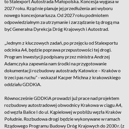
to Stalexport Autostrada Małopolska. Koncesja wygasa w
2027 roku. Rząd nie planuje jej przedłużenia ani wyboru
nowego koncesjonariusza. Od 2027 roku podmiotem
odpowiedzialnym za utrzymanie i zarządzanie tą drogą ma
być Generalna Dyrekcja Dróg Krajowych i Autostrad.
„Jednym z kluczowych zadań, po przejęciu od Stalexportu
odcinka A4, będzie poprawa przepustowości tej drogi.
Program Inwestycji podpisany przez ministra Andrzej
Adamczyka zapewnia nam środki na przygotowanie
dokumentacji rozbudowy autostrady Katowice – Kraków o
trzeci pas ruchu” - wskazał Kacper Michna z krakowskiego
oddziału GDDKiA.
Równocześnie GDDKiA prowadzi już prace nad projektem
rozbudowy autostradowej obwodnicy Krakowa w ciągu A4,
od węzła Balice I do ul. Kąpielowej w pobliżu węzła Kraków
Południe. Rozbudowa drogi będzie wykonywane w ramach
Rządowego Programu Budowy Dróg Krajowych do 2030 r. (z