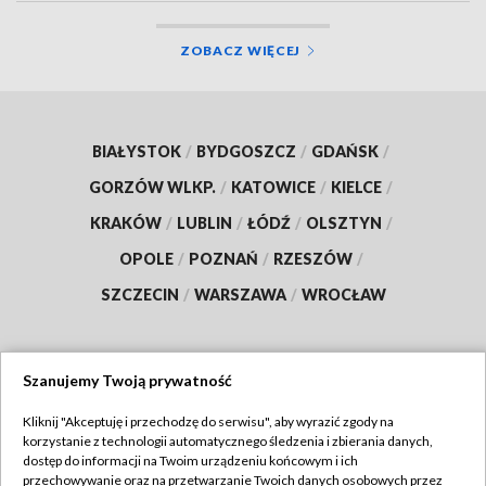
ZOBACZ WIĘCEJ
BIAŁYSTOK
/
BYDGOSZCZ
/
GDAŃSK
/
GORZÓW WLKP.
/
KATOWICE
/
KIELCE
/
KRAKÓW
/
LUBLIN
/
ŁÓDŹ
/
OLSZTYN
/
OPOLE
/
POZNAŃ
/
RZESZÓW
/
SZCZECIN
/
WARSZAWA
/
WROCŁAW
Szanujemy Twoją prywatność
Dołącz do nas:
Kliknij "Akceptuję i przechodzę do serwisu", aby wyrazić zgody na
korzystanie z technologii automatycznego śledzenia i zbierania danych,
TVP
dostęp do informacji na Twoim urządzeniu końcowym i ich
Abonament TVP
przechowywanie oraz na przetwarzanie Twoich danych osobowych przez