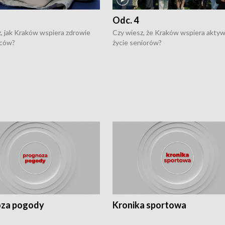
Odc. 4
, jak Kraków wspiera zdrowie
Czy wiesz, że Kraków wspiera akty
ców?
życie seniorów?
za pogody
Kronika sportowa