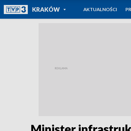
POWRÓT DO
KRAKÓW
AKTUALNOŚCI
P
TVP REGIONY
Minister infrastru