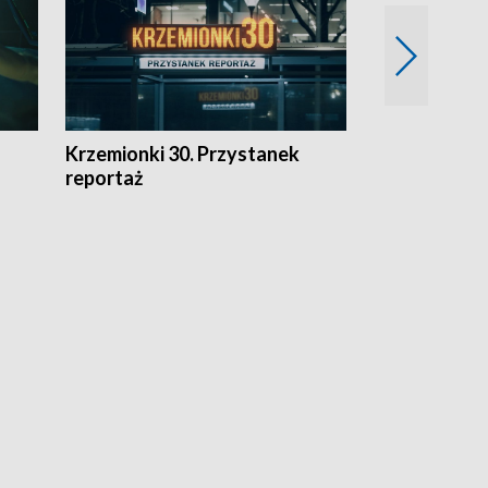
Krzemionki 30. Przystanek
Kraków - jak
reportaż