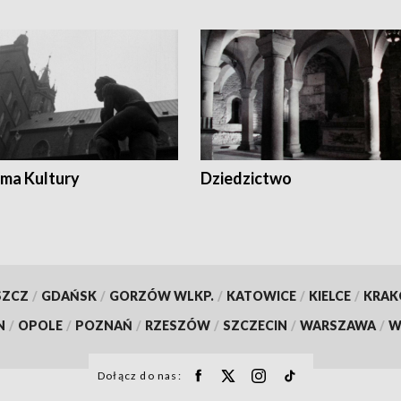
ma Kultury
Dziedzictwo
SZCZ
/
GDAŃSK
/
GORZÓW WLKP.
/
KATOWICE
/
KIELCE
/
KRA
N
/
OPOLE
/
POZNAŃ
/
RZESZÓW
/
SZCZECIN
/
WARSZAWA
/
W
Dołącz do nas: