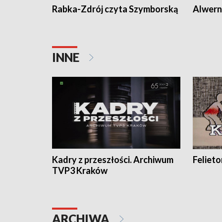
Rabka-Zdrój czyta Szymborską
Alwern
INNE
Kadry z przeszłości. Archiwum
Feliet
TVP3 Kraków
ARCHIWA