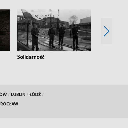
Solidarność
Trudne lata
KÓW
/
LUBLIN
/
ŁÓDŹ
/
ROCŁAW