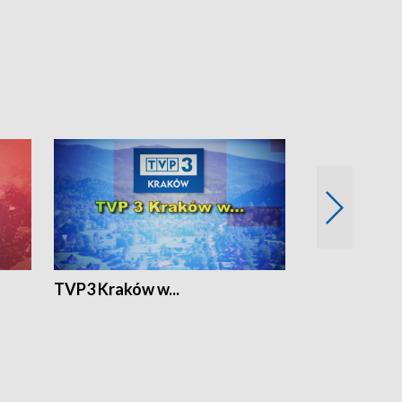
TVP3 Kraków w...
Ślizg