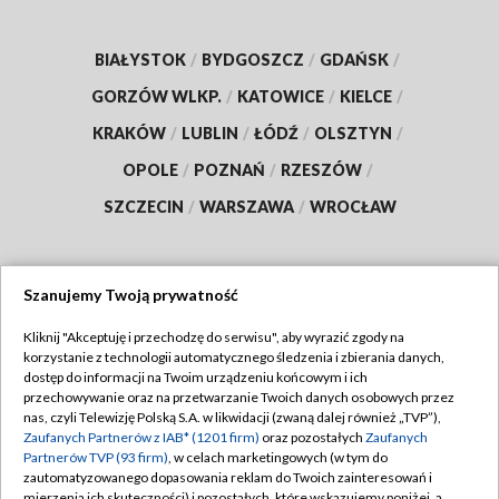
BIAŁYSTOK
/
BYDGOSZCZ
/
GDAŃSK
/
GORZÓW WLKP.
/
KATOWICE
/
KIELCE
/
KRAKÓW
/
LUBLIN
/
ŁÓDŹ
/
OLSZTYN
/
OPOLE
/
POZNAŃ
/
RZESZÓW
/
SZCZECIN
/
WARSZAWA
/
WROCŁAW
Szanujemy Twoją prywatność
Dołącz do nas:
Kliknij "Akceptuję i przechodzę do serwisu", aby wyrazić zgody na
korzystanie z technologii automatycznego śledzenia i zbierania danych,
TVP
dostęp do informacji na Twoim urządzeniu końcowym i ich
Abonament TVP
przechowywanie oraz na przetwarzanie Twoich danych osobowych przez
Regulamin TVP
nas, czyli Telewizję Polską S.A. w likwidacji (zwaną dalej również „TVP”),
Emisja w TVP
Zaufanych Partnerów z IAB* (1201 firm)
oraz pozostałych
Zaufanych
Polityka prywatności
Partnerów TVP (93 firm)
, w celach marketingowych (w tym do
Centrum informacji TVP
Moje zgody
zautomatyzowanego dopasowania reklam do Twoich zainteresowań i
mierzenia ich skuteczności) i pozostałych, które wskazujemy poniżej, a