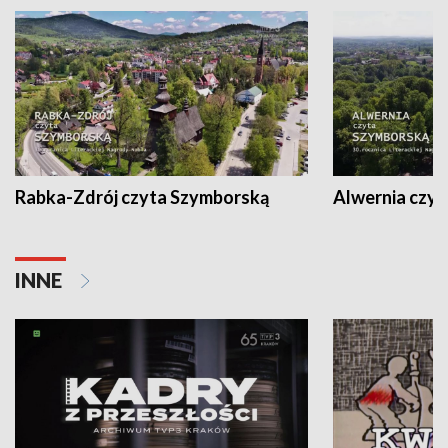
Rabka-Zdrój czyta Szymborską
Alwernia czy
INNE