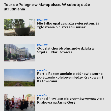
Tour de Pologne w Małopolsce. W sobotę duże
utrudnienia
KRAKÓW
Nie tylko upał zagraża zwierzętom. Są
zgłoszenia o niszczeniu misek
KRAKÓW
Oddział chorób płuc znów działa w
Szpitalu Narutowicza
KRAKÓW
Partia Razem apeluje o późnowieczorne
połączenie kolejowe między Krakowem i
Katowicami
KRAKÓW
Ponad 4 tysiące pielgrzymów wyruszyło z
Krakowa na Jasną Górę