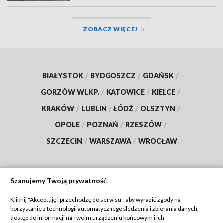
ZOBACZ WIĘCEJ
BIAŁYSTOK
/
BYDGOSZCZ
/
GDAŃSK
/
GORZÓW WLKP.
/
KATOWICE
/
KIELCE
/
KRAKÓW
/
LUBLIN
/
ŁÓDŹ
/
OLSZTYN
/
OPOLE
/
POZNAŃ
/
RZESZÓW
/
SZCZECIN
/
WARSZAWA
/
WROCŁAW
Szanujemy Twoją prywatność
Dołącz do nas:
Kliknij "Akceptuję i przechodzę do serwisu", aby wyrazić zgody na
korzystanie z technologii automatycznego śledzenia i zbierania danych,
TVP
dostęp do informacji na Twoim urządzeniu końcowym i ich