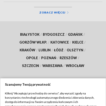
ZOBACZ WIĘCEJ
BIAŁYSTOK
/
BYDGOSZCZ
/
GDAŃSK
/
GORZÓW WLKP.
/
KATOWICE
/
KIELCE
/
KRAKÓW
/
LUBLIN
/
ŁÓDŹ
/
OLSZTYN
/
OPOLE
/
POZNAŃ
/
RZESZÓW
/
SZCZECIN
/
WARSZAWA
/
WROCŁAW
Szanujemy Twoją prywatność
Dołącz do nas:
Kliknij "Akceptuję i przechodzę do serwisu", aby wyrazić zgody na
korzystanie z technologii automatycznego śledzenia i zbierania danych,
TVP
dostęp do informacji na Twoim urządzeniu końcowym i ich