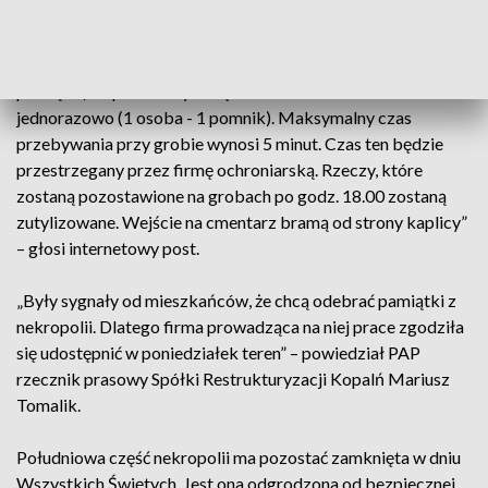
„W poniedziałek (9 października) od godz. 12.00 do 18.00
zagrożona część cmentarza będzie otwarta dla osób, które
chcą zabrać z pomników dekoracje (znicze, stroiki,
pamiątki). Wpuszczanych będzie od 20 do 30 osób
jednorazowo (1 osoba - 1 pomnik). Maksymalny czas
przebywania przy grobie wynosi 5 minut. Czas ten będzie
przestrzegany przez firmę ochroniarską. Rzeczy, które
zostaną pozostawione na grobach po godz. 18.00 zostaną
zutylizowane. Wejście na cmentarz bramą od strony kaplicy”
– głosi internetowy post.
„Były sygnały od mieszkańców, że chcą odebrać pamiątki z
nekropolii. Dlatego firma prowadząca na niej prace zgodziła
się udostępnić w poniedziałek teren” – powiedział PAP
rzecznik prasowy Spółki Restrukturyzacji Kopalń Mariusz
Tomalik.
Południowa część nekropolii ma pozostać zamknięta w dniu
Wszystkich Świętych. Jest ona odgrodzona od bezpiecznej,