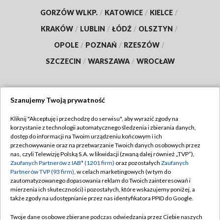
GORZÓW WLKP.
/
KATOWICE
/
KIELCE
/
KRAKÓW
/
LUBLIN
/
ŁÓDŹ
/
OLSZTYN
/
OPOLE
/
POZNAŃ
/
RZESZÓW
/
SZCZECIN
/
WARSZAWA
/
WROCŁAW
Szanujemy Twoją prywatność
Dołącz do nas:
Kliknij "Akceptuję i przechodzę do serwisu", aby wyrazić zgody na
korzystanie z technologii automatycznego śledzenia i zbierania danych,
TVP
dostęp do informacji na Twoim urządzeniu końcowym i ich
Abonament TVP
przechowywanie oraz na przetwarzanie Twoich danych osobowych przez
Regulamin TVP
nas, czyli Telewizję Polską S.A. w likwidacji (zwaną dalej również „TVP”),
Emisja w TVP
Zaufanych Partnerów z IAB* (1201 firm)
oraz pozostałych
Zaufanych
Polityka prywatności
Partnerów TVP (93 firm)
, w celach marketingowych (w tym do
Centrum informacji TVP
Moje zgody
zautomatyzowanego dopasowania reklam do Twoich zainteresowań i
mierzenia ich skuteczności) i pozostałych, które wskazujemy poniżej, a
Naziemna Telewizja Cyfrowa
Pomoc
także zgody na udostępnianie przez nas identyfikatora PPID do Google.
Sklep TVP
Biuro reklamy
Twoje dane osobowe zbierane podczas odwiedzania przez Ciebie naszych