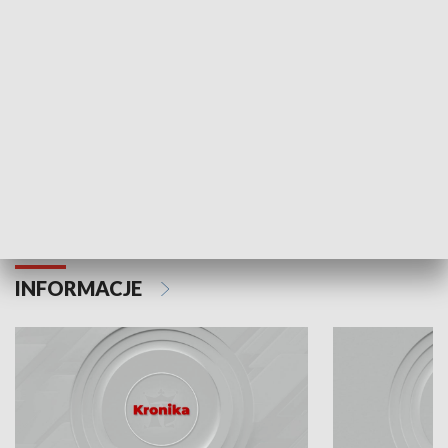
Odc. 6
Odc. 5
Czy wiesz, że Kraków inwestuje w edukację i
Czy wiesz, jak Kr
rozwój młodych?
mieszkańców?
INFORMACJE