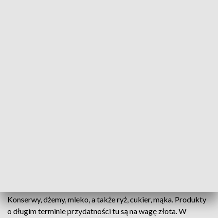
Trwa Krakowska Zbiórka Żywności
Źródło: TVP3 Kraków
Ponad 176 tys. osób w Krakowie żyje poniżej
minimum socjalnego, ponad 176 tys. osób nierzadko
zmaga sie z głodem. Osoby starsze, chore,
niepełnosprawne, samotni rodzice, bezdomni - to
tylko część grup, które potrzebują wsparcia.
Ruszyła trzecia odsłona Krakowskiej Zbiórki
Żywnosci. Swoją cegiełkę w postaci choćby
jednego produktu może dołożyć każdy.
Konserwy, dżemy, mleko, a także ryż, cukier, mąka. Produkty
o długim terminie przydatności tu są na wagę złota. W