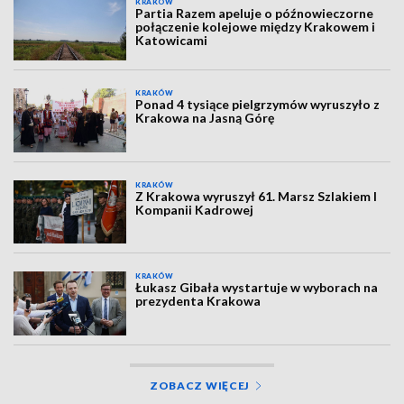
KRAKÓW
Partia Razem apeluje o późnowieczorne
połączenie kolejowe między Krakowem i
Katowicami
KRAKÓW
Ponad 4 tysiące pielgrzymów wyruszyło z
Krakowa na Jasną Górę
KRAKÓW
Z Krakowa wyruszył 61. Marsz Szlakiem I
Kompanii Kadrowej
KRAKÓW
Łukasz Gibała wystartuje w wyborach na
prezydenta Krakowa
ZOBACZ WIĘCEJ