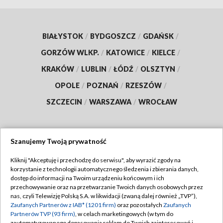
BIAŁYSTOK
/
BYDGOSZCZ
/
GDAŃSK
/
GORZÓW WLKP.
/
KATOWICE
/
KIELCE
/
KRAKÓW
/
LUBLIN
/
ŁÓDŹ
/
OLSZTYN
/
OPOLE
/
POZNAŃ
/
RZESZÓW
/
SZCZECIN
/
WARSZAWA
/
WROCŁAW
Szanujemy Twoją prywatność
Dołącz do nas:
Kliknij "Akceptuję i przechodzę do serwisu", aby wyrazić zgody na
korzystanie z technologii automatycznego śledzenia i zbierania danych,
TVP
dostęp do informacji na Twoim urządzeniu końcowym i ich
Abonament TVP
przechowywanie oraz na przetwarzanie Twoich danych osobowych przez
Regulamin TVP
nas, czyli Telewizję Polską S.A. w likwidacji (zwaną dalej również „TVP”),
Emisja w TVP
Polityka prywatności
Zaufanych Partnerów z IAB* (1201 firm)
oraz pozostałych
Zaufanych
Partnerów TVP (93 firm)
, w celach marketingowych (w tym do
Centrum informacji TVP
Moje zgody
zautomatyzowanego dopasowania reklam do Twoich zainteresowań i