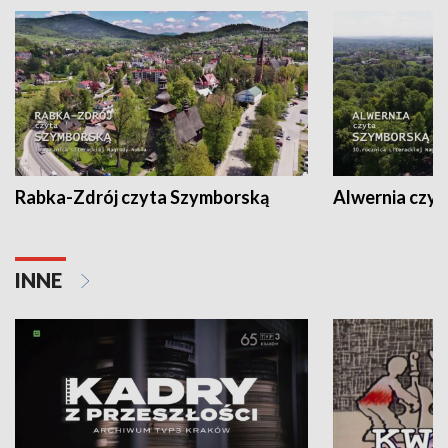
Rabka-Zdrój czyta Szymborską
Alwernia czy
INNE