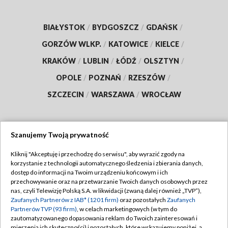
BIAŁYSTOK
/
BYDGOSZCZ
/
GDAŃSK
/
GORZÓW WLKP.
/
KATOWICE
/
KIELCE
/
KRAKÓW
/
LUBLIN
/
ŁÓDŹ
/
OLSZTYN
/
OPOLE
/
POZNAŃ
/
RZESZÓW
/
SZCZECIN
/
WARSZAWA
/
WROCŁAW
Szanujemy Twoją prywatność
Dołącz do nas:
Kliknij "Akceptuję i przechodzę do serwisu", aby wyrazić zgody na
korzystanie z technologii automatycznego śledzenia i zbierania danych,
TVP
dostęp do informacji na Twoim urządzeniu końcowym i ich
Abonament TVP
przechowywanie oraz na przetwarzanie Twoich danych osobowych przez
Regulamin TVP
nas, czyli Telewizję Polską S.A. w likwidacji (zwaną dalej również „TVP”),
Emisja w TVP
Zaufanych Partnerów z IAB* (1201 firm)
oraz pozostałych
Zaufanych
Polityka prywatności
Partnerów TVP (93 firm)
, w celach marketingowych (w tym do
Centrum informacji TVP
Moje zgody
zautomatyzowanego dopasowania reklam do Twoich zainteresowań i
mierzenia ich skuteczności) i pozostałych, które wskazujemy poniżej, a