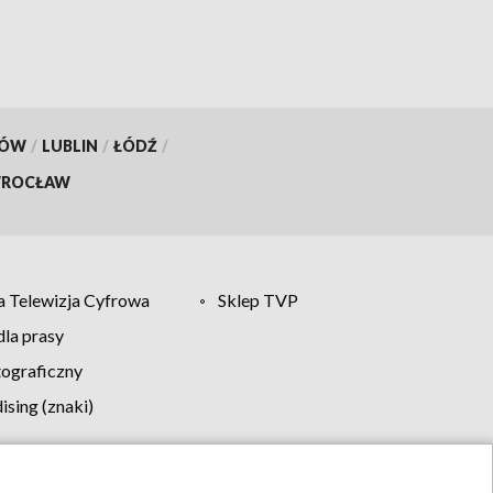
KÓW
/
LUBLIN
/
ŁÓDŹ
/
ROCŁAW
 Telewizja Cyfrowa
Sklep TVP
la prasy
tograficzny
sing (znaki)