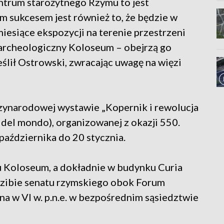
ntrum starożytnego Rzymu to jest
 sukcesem jest również to, że będzie w
miesiące ekspozycji na terenie przestrzeni
archeologiczny Koloseum – obejrzą go
eślił Ostrowski, zwracając uwagę na więzi
zynarodowej wystawie „Kopernik i rewolucja
e del mondo), organizowanej z okazji 550.
października do 20 stycznia.
u Koloseum, a dokładnie w budynku Curia
iedzibie senatu rzymskiego obok Forum
na w VI w. p.n.e. w bezpośrednim sąsiedztwie