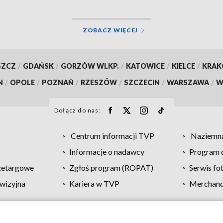
ZOBACZ WIĘCEJ
SZCZ
/
GDAŃSK
/
GORZÓW WLKP.
/
KATOWICE
/
KIELCE
/
KRA
N
/
OPOLE
/
POZNAŃ
/
RZESZÓW
/
SZCZECIN
/
WARSZAWA
/
W
Dołącz do nas:
Centrum informacji TVP
Naziemna
Informacje o nadawcy
Program d
zetargowe
Zgłoś program (ROPAT)
Serwis fo
wizyjna
Kariera w TVP
Merchandi