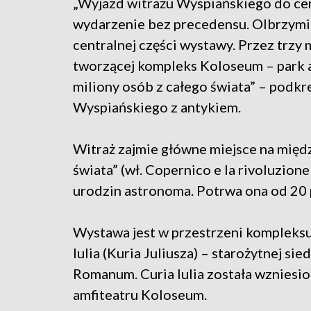
„Wyjazd witrażu Wyspiańskiego do ce
wydarzenie bez precedensu. Olbrzymim
centralnej części wystawy. Przez trzy 
tworzącej kompleks Koloseum – park 
miliony osób z całego świata” – podkr
Wyspiańskiego z antykiem.
Witraż zajmie główne miejsce na międ
świata” (wł. Copernico e la rivoluzion
urodzin astronoma. Potrwa ona od 20 
Wystawa jest w przestrzeni kompleks
Iulia (Kuria Juliusza) – starożytnej s
Romanum. Curia Iulia została wzniesio
amfiteatru Koloseum.