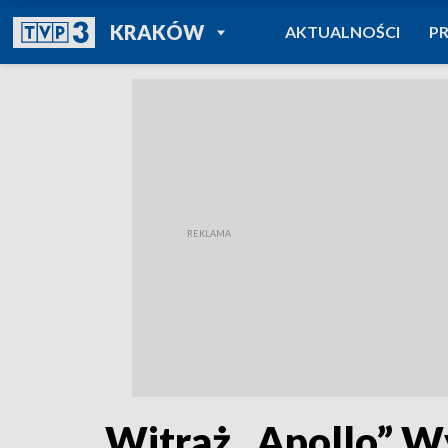
POWRÓT DO
KRAKÓW
AKTUALNOŚCI
P
TVP REGIONY
Witraż „Apollo” W