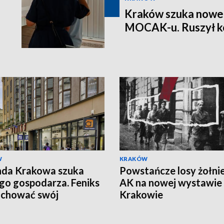
Kraków szuka nowe
MOCAK-u. Ruszył k
W
KRAKÓW
nda Krakowa szuka
Powstańcze losy żołni
o gospodarza. Feniks
AK na nowej wystawie
achować swój
Krakowie
kter