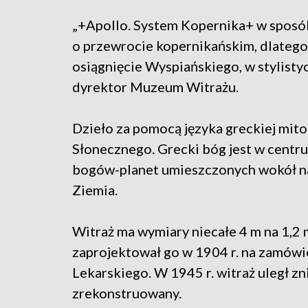
„+Apollo. System Kopernika+ w sposób
o przewrocie kopernikańskim, dlatego 
osiągnięcie Wyspiańskiego, w stylisty
dyrektor Muzeum Witrażu.
Dzieło za pomocą języka greckiej mito
Słonecznego. Grecki bóg jest w centru
bogów-planet umieszczonych wokół na 
Ziemia.
Witraż ma wymiary niecałe 4 m na 1,2 
zaprojektował go w 1904 r. na zamów
Lekarskiego. W 1945 r. witraż uległ z
zrekonstruowany.