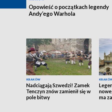
Opowieść o początkach legendy
Andy’ego Warhola
KRAKÓW
KRAKÓ
Nadciągają Szwedzi! Zamek
Lege
Tenczyn znów zamienił się w
noweg
pole bitwy
ma z
chara