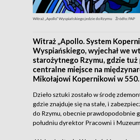
Witraż „Apollo” Wyspiańskiego jedzie do Rzymu
Źródło: PAP
Witraż „Apollo. System Koperni
Wyspiańskiego, wyjechał we w
starożytnego Rzymu, gdzie tuż
centralne miejsce na międzyna
Mikołajowi Kopernikowi w 550.
Dzieło sztuki zostało w środę zdem
gdzie znajduje się na stałe, i zabezpie
do Rzymu, obecnie prawdopodobnie g
południu dyrektor Pracowni i Muzeum