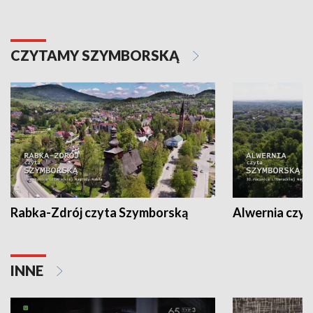
CZYTAMY SZYMBORSKĄ
Rabka-Zdrój czyta Szymborską
Alwernia czy
INNE