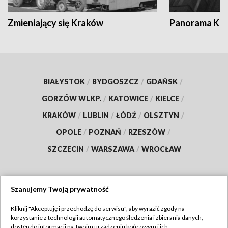
Zmieniający się Kraków
Panorama Kul
BIAŁYSTOK
/
BYDGOSZCZ
/
GDAŃSK
/
GORZÓW WLKP.
/
KATOWICE
/
KIELCE
/
KRAKÓW
/
LUBLIN
/
ŁÓDŹ
/
OLSZTYN
/
OPOLE
/
POZNAŃ
/
RZESZÓW
/
SZCZECIN
/
WARSZAWA
/
WROCŁAW
Szanujemy Twoją prywatność
Dołącz do nas:
Kliknij "Akceptuję i przechodzę do serwisu", aby wyrazić zgody na
korzystanie z technologii automatycznego śledzenia i zbierania danych,
TVP
dostęp do informacji na Twoim urządzeniu końcowym i ich