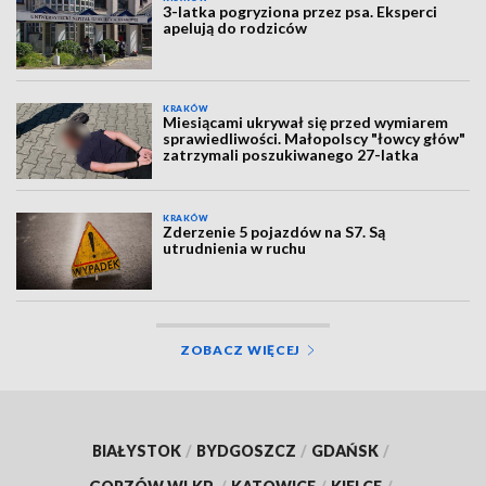
3-latka pogryziona przez psa. Eksperci
apelują do rodziców
KRAKÓW
Miesiącami ukrywał się przed wymiarem
sprawiedliwości. Małopolscy "łowcy głów"
zatrzymali poszukiwanego 27-latka
KRAKÓW
Zderzenie 5 pojazdów na S7. Są
utrudnienia w ruchu
ZOBACZ WIĘCEJ
BIAŁYSTOK
/
BYDGOSZCZ
/
GDAŃSK
/