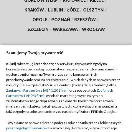
GORZÓW WLKP.
/
KATOWICE
/
KIELCE
/
KRAKÓW
/
LUBLIN
/
ŁÓDŹ
/
OLSZTYN
/
OPOLE
/
POZNAŃ
/
RZESZÓW
/
SZCZECIN
/
WARSZAWA
/
WROCŁAW
Szanujemy Twoją prywatność
Dołącz do nas:
Kliknij "Akceptuję i przechodzę do serwisu", aby wyrazić zgody na
korzystanie z technologii automatycznego śledzenia i zbierania danych,
TVP
dostęp do informacji na Twoim urządzeniu końcowym i ich
Abonament TVP
przechowywanie oraz na przetwarzanie Twoich danych osobowych przez
Regulamin TVP
nas, czyli Telewizję Polską S.A. w likwidacji (zwaną dalej również „TVP”),
Emisja w TVP
Polityka prywatności
Zaufanych Partnerów z IAB* (1201 firm)
oraz pozostałych
Zaufanych
Partnerów TVP (93 firm)
, w celach marketingowych (w tym do
Centrum informacji TVP
Moje zgody
zautomatyzowanego dopasowania reklam do Twoich zainteresowań i
mierzenia ich skuteczności) i pozostałych, które wskazujemy poniżej, a
Naziemna Telewizja Cyfrowa
Pomoc
także zgody na udostępnianie przez nas identyfikatora PPID do Google.
Sklep TVP
Biuro reklamy
Twoje dane osobowe zbierane podczas odwiedzania przez Ciebie naszych
Rada Programowa
Kontakt
poszczególnych serwisów
zwanych dalej „Portalem”, w tym informacje