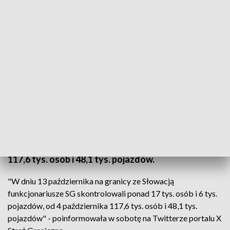
Funkcjonariusze Straży Granicznej podczas kontroli
Źródło: PAP/Darek Delmanowicz
Ponad 17 tys. osób i 6 tys. pojazdów skontrolowali
w piątek na granicy ze Słowacją funkcjonariusze
straży granicznej - podała w sobotę Straż
Graniczna. Od 4 października skontrolowano już
117,6 tys. osób i 48,1 tys. pojazdów.
"W dniu 13 października na granicy ze Słowacją
funkcjonariusze SG skontrolowali ponad 17 tys. osób i 6 tys.
pojazdów, od 4 października 117,6 tys. osób i 48,1 tys.
pojazdów" - poinformowała w sobotę na Twitterze portalu X