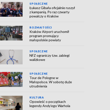
SPOŁECZNE
Łukasz Gibała oficjalnie ruszył
z kampanią. Po raz czwarty
powalczy o Kraków
ROZMAITOŚCI
Kraków Airport uruchomił
program promujący
małopolskie powiaty
SPOŁECZNE
NFZ ograniczy tzw. zabiegi
walizkowe
SPOŁECZNE
Tour de Pologne w
Małopolsce. W sobotę duże
utrudnienia
KULTURA
Opowieść o początkach
legendy Andy’ego Warhola