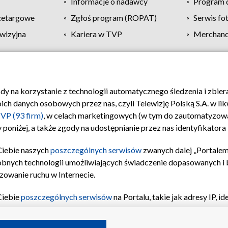
Informacje o nadawcy
Program d
zetargowe
Zgłoś program (ROPAT)
Serwis fo
wizyjna
Kariera w TVP
Merchandi
Polityka prywatności
Moje zgody
Pomoc
Biuro re
ody na korzystanie z technologii automatycznego śledzenia i zbie
 danych osobowych przez nas, czyli Telewizję Polską S.A. w likw
VP (93 firm)
, w celach marketingowych (w tym do zautomatyzow
 poniżej, a także zgody na udostępnianie przez nas identyfikator
Ciebie naszych
poszczególnych serwisów
zwanych dalej „Portalem
obnych technologii umożliwiających świadczenie dopasowanych i be
zowanie ruchu w Internecie.
Ciebie
poszczególnych serwisów
na Portalu, takie jak adresy IP, 
sach Portalu czy historia odwiedzin będą przetwarzane przez TV
ji: przechowywania informacji na urządzeniu lub dostęp do nich,
©2026 Telewizja Polska S.A. w likwidacji