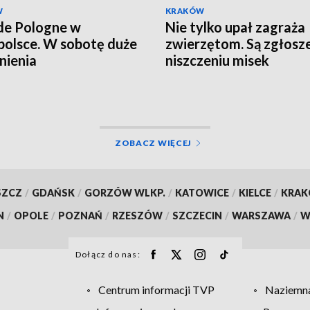
W
KRAKÓW
de Pologne w
Nie tylko upał zagraża
olsce. W sobotę duże
zwierzętom. Są zgłosze
nienia
niszczeniu misek
ZOBACZ WIĘCEJ
SZCZ
/
GDAŃSK
/
GORZÓW WLKP.
/
KATOWICE
/
KIELCE
/
KRA
N
/
OPOLE
/
POZNAŃ
/
RZESZÓW
/
SZCZECIN
/
WARSZAWA
/
W
Dołącz do nas:
Centrum informacji TVP
Naziemna