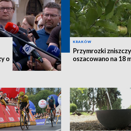
KRAKÓW
Przymrozki zniszczy
zy o
oszacowano na 18 m