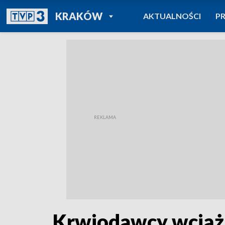
POWRÓT DO
KRAKÓW
AKTUALNOŚCI
P
TVP REGIONY
Krwiodawcy wciąż