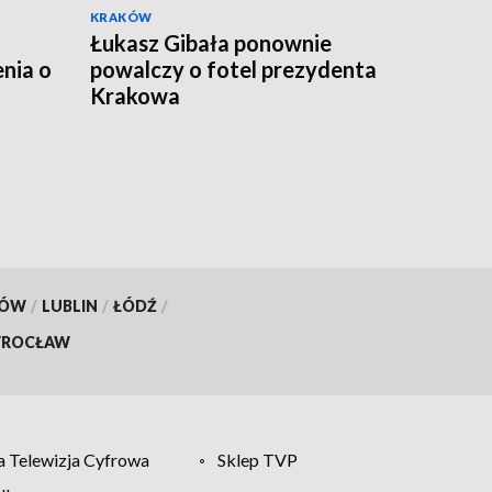
KRAKÓW
Łukasz Gibała ponownie
nia o
powalczy o fotel prezydenta
Krakowa
KÓW
/
LUBLIN
/
ŁÓDŹ
/
ROCŁAW
 Telewizja Cyfrowa
Sklep TVP