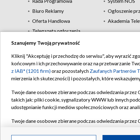
Rada Programowa
System NOS
Biuro Reklamy
Ogłoszenie pr
Oferta Handlowa
Akademia Tele
Telegazeta ogłoszenia
Szanujemy Twoją prywatność
Regulamin TVP
Kliknij "Akceptuję i przechodzę do serwisu", aby wyrazić zg
końcowym i ich przechowywanie oraz na przetwarzanie Twoich
z IAB* (1201 firm)
oraz pozostałych
Zaufanych Partnerów T
mierzenia ich skuteczności) i pozostałych, które wskazujemy
Twoje dane osobowe zbierane podczas odwiedzania przez 
takich jak: pliki cookie, sygnalizatory WWW lub innych pod
udostępnianie funkcji mediów społecznościowych oraz anali
Twoje dane osobowe zbierane podczas odwiedzania przez 
plików cookie, informacje o Twoich wyszukiwaniach w serwi
Partnerów TVP
dla realizacji następujących celów i funkc