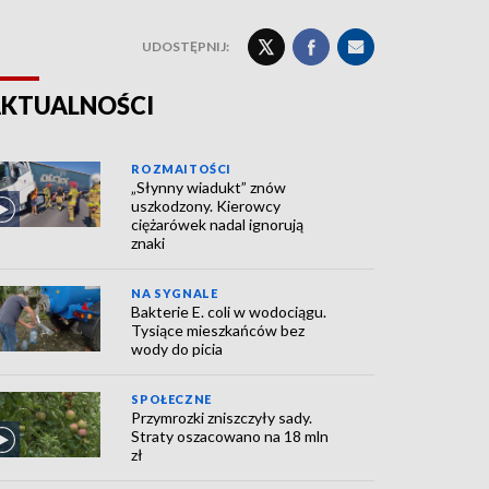
UDOSTĘPNIJ:
KTUALNOŚCI
ROZMAITOŚCI
„Słynny wiadukt” znów
uszkodzony. Kierowcy
ciężarówek nadal ignorują
znaki
NA SYGNALE
Bakterie E. coli w wodociągu.
Tysiące mieszkańców bez
wody do picia
SPOŁECZNE
Przymrozki zniszczyły sady.
Straty oszacowano na 18 mln
zł