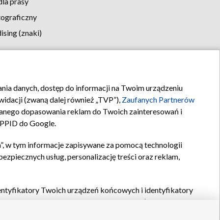
la prasy
tograficzny
sing (znaki)
klamy
Kontakt
rania danych, dostęp do informacji na Twoim urządzeniu
idacji (zwaną dalej również „TVP”),
Zaufanych Partnerów
anego dopasowania reklam do Twoich zainteresowań i
a PPID do Google.
”, w tym informacje zapisywane za pomocą technologii
zpiecznych usług, personalizację treści oraz reklam,
identyfikatory Twoich urządzeń końcowych i identyfikatory
P,
Zaufanych Partnerów z IAB
oraz pozostałych
Zaufanych
 wyboru podstawowych reklam, wyboru spersonalizowanych