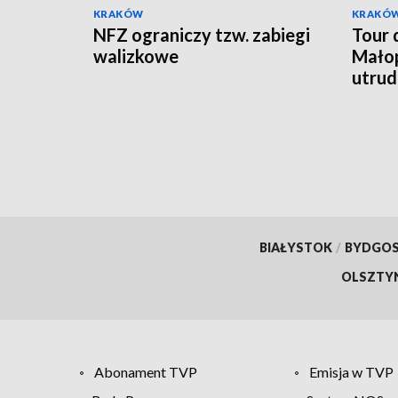
KRAKÓW
KRAKÓ
NFZ ograniczy tzw. zabiegi
Tour 
walizkowe
Małop
utrud
BIAŁYSTOK
/
BYDGO
OLSZTY
Abonament TVP
Emisja w TVP