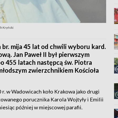
h Kryński
br. mija 45 lat od chwili wyboru kard.
ową. Jan Paweł II był pierwszym
o 455 latach następcą św. Piotra
łodszym zwierzchnikiem Kościoła
0 r. w Wadowicach koło Krakowa jako drugi
ytowanego porucznika Karola Wojtyły i Emilii
esiąc później w miejscowej parafii.