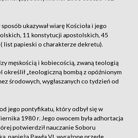
 sposób ukazywał wiarę Kościoła i jego
olskich, 11 konstytucji apostolskich, 45
 list papieski o charakterze dekretu).
ędzy męskością i kobiecością, zwaną teologią
el określił „teologiczną bombą z opóźnionym
hez środowych, wygłaszanych co tydzień od
d jego pontyfikatu, który odbył się w
iernika 1980 r. Jego owocem była adhortacja
której potwierdził nauczanie Soboru
ka, papieża Pawła VI, wyrażone przede