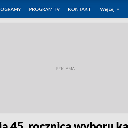
ROGRAMY
PROGRAM TV
KONTAKT
Więcej
ja 45. rocznica wyboru k