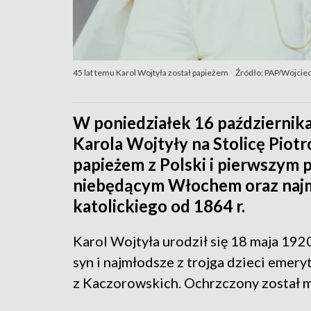
45 lat temu Karol Wojtyła został papieżem
Źródło: PAP/Wojciec
W poniedziałek 16 października 
Karola Wojtyły na Stolicę Piotr
papieżem z Polski i pierwszym p
niebędącym Włochem oraz najm
katolickiego od 1864 r.
Karol Wojtyła urodził się 18 maja 192
syn i najmłodsze z trojga dzieci emer
z Kaczorowskich. Ochrzczony został mi