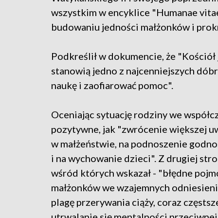
wszystkim w encyklice "Humanae vitae
budowaniu jedności małżonków i prokr
Podkreślił w dokumencie, że "Kościół 
stanowią jedno z najcenniejszych dóbr 
naukę i zaofiarować pomoc".
Oceniając sytuację rodziny we współc
pozytywne, jak "zwrócenie większej 
w małżeństwie, na podnoszenie godnoś
i na wychowanie dzieci". Z drugiej st
wśród których wskazał - "błędne pojmo
małżonków we wzajemnych odniesieniach
plagę przerywania ciąży, coraz częstsze
utrwalanie się mentalności przeciwnej