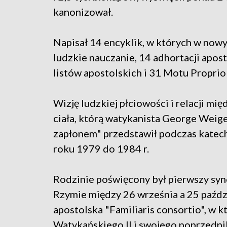
kanonizował.
Napisał 14 encyklik, w których w nowy
ludzkie nauczanie, 14 adhortacji apost
listów apostolskich i 31 Motu Proprio (
Wizję ludzkiej płciowości i relacji mi
ciała, którą watykanista George Weig
zapłonem" przedstawił podczas katec
roku 1979 do 1984 r.
Rodzinie poświęcony był pierwszy syno
Rzymie między 26 września a 25 paźdz
apostolska "Familiaris consortio", w 
Watykańskiego II i swojego poprzedni