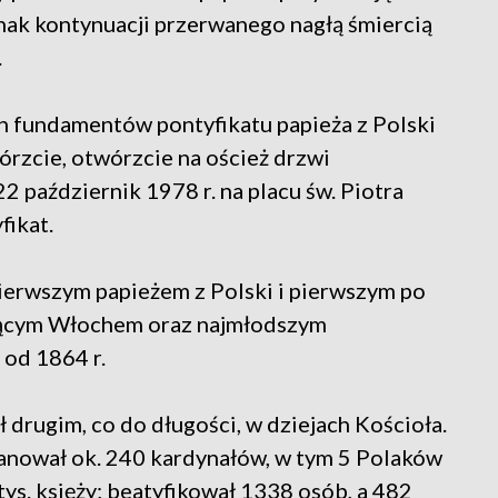
 znak kontynuacji przerwanego nagłą śmiercią
.
h fundamentów pontyfikatu papieża z Polski
órzcie, otwórzcie na oścież drzwi
2 październik 1978 r. na placu św. Piotra
fikat.
 pierwszym papieżem z Polski i pierwszym po
ędącym Włochem oraz najmłodszym
 od 1864 r.
ł drugim, co do długości, w dziejach Kościoła.
ianował ok. 240 kardynałów, w tym 5 Polaków
 tys. księży; beatyfikował 1338 osób, a 482