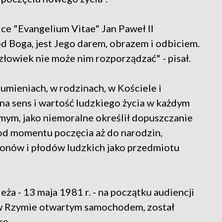
ce "Evangelium Vitae" Jan Paweł II
od Boga, jest Jego darem, obrazem i odbiciem.
złowiek nie może nim rozporządzać" - pisał.
umieniach, w rodzinach, w Kościele i
na sens i wartość ludzkiego życia w każdym
mym, jako niemoralne określił dopuszczanie
a od momentu poczęcia aż do narodzin,
onów i płodów ludzkich jako przedmiotu
eża - 13 maja 1981 r. - na początku audiencji
a w Rzymie otwartym samochodem, został
cę.