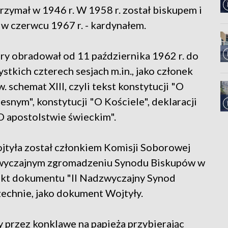
rzymał w 1946 r. W 1958 r. został biskupem i
 w czerwcu 1967 r. - kardynałem.
ry obradował od 11 października 1962 r. do
ystkich czterech sesjach m.in., jako członek
. schemat XIII, czyli tekst konstytucji "O
snym", konstytucji "O Kościele", deklaracji
"O apostolstwie świeckim".
ojtyła został członkiem Komisji Soborowej
zwyczajnym zgromadzeniu Synodu Biskupów w
jekt dokumentu "II Nadzwyczajny Synod
echnie, jako dokument Wojtyły.
y przez konklawe na papieża przybierając