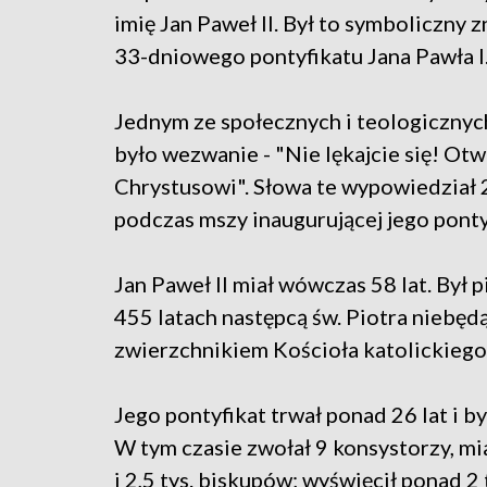
imię Jan Paweł II. Był to symboliczny
33-dniowego pontyfikatu Jana Pawła I
Jednym ze społecznych i teologicznyc
było wezwanie - "Nie lękajcie się! Otw
Chrystusowi". Słowa te wypowiedział 2
podczas mszy inaugurującej jego ponty
Jan Paweł II miał wówczas 58 lat. Był
455 latach następcą św. Piotra nieb
zwierzchnikiem Kościoła katolickiego
Jego pontyfikat trwał ponad 26 lat i by
W tym czasie zwołał 9 konsystorzy, m
i 2,5 tys. biskupów; wyświęcił ponad 2