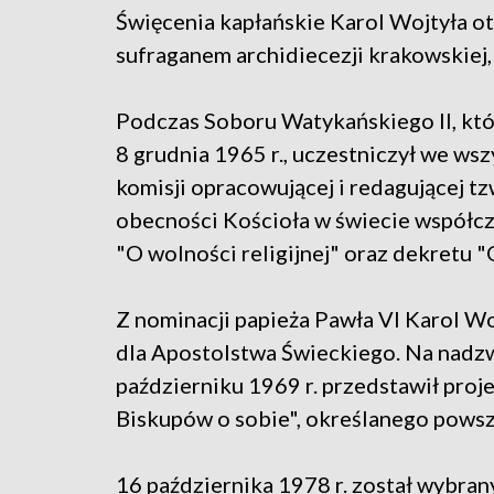
Święcenia kapłańskie Karol Wojtyła ot
sufraganem archidiecezji krakowskiej,
Podczas Soboru Watykańskiego II, któ
8 grudnia 1965 r., uczestniczył we wsz
komisji opracowującej i redagującej tzw
obecności Kościoła w świecie współcze
"O wolności religijnej" oraz dekretu 
Z nominacji papieża Pawła VI Karol W
dla Apostolstwa Świeckiego. Na nad
październiku 1969 r. przedstawił pro
Biskupów o sobie", określanego powsz
16 października 1978 r. został wybran