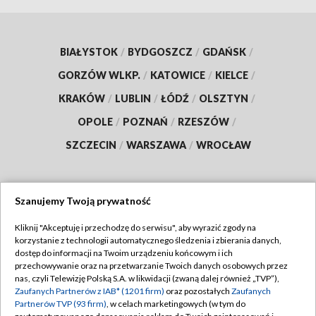
BIAŁYSTOK
/
BYDGOSZCZ
/
GDAŃSK
/
GORZÓW WLKP.
/
KATOWICE
/
KIELCE
/
KRAKÓW
/
LUBLIN
/
ŁÓDŹ
/
OLSZTYN
/
OPOLE
/
POZNAŃ
/
RZESZÓW
/
SZCZECIN
/
WARSZAWA
/
WROCŁAW
Szanujemy Twoją prywatność
Dołącz do nas:
Kliknij "Akceptuję i przechodzę do serwisu", aby wyrazić zgody na
korzystanie z technologii automatycznego śledzenia i zbierania danych,
TVP
dostęp do informacji na Twoim urządzeniu końcowym i ich
Abonament TVP
przechowywanie oraz na przetwarzanie Twoich danych osobowych przez
Regulamin TVP
nas, czyli Telewizję Polską S.A. w likwidacji (zwaną dalej również „TVP”),
Emisja w TVP
Polityka prywatności
Zaufanych Partnerów z IAB* (1201 firm)
oraz pozostałych
Zaufanych
Partnerów TVP (93 firm)
, w celach marketingowych (w tym do
Centrum informacji TVP
Moje zgody