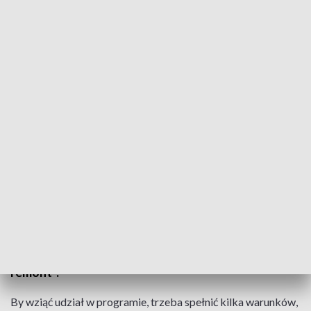
„Mieszkanie za remont” kolejny raz w Tarnowie
Źródło: TVP3 Kraków
W zamian za wyremontowanie mieszkania, które
należy do miasta, będzie można nie tylko podpisać
umowę najmu na czas nieokreślony, ale też zostać
zwolnionym z obowiązku płacenia czynszu w czasie
prowadzenia prac i z wpłaty kaucji mieszkaniowej.
W Tarnowie rozpoczął się nabór do dziewiątej już
edycji miejskiego programu „Mieszkanie za
remont”.
By wziąć udział w programie, trzeba spełnić kilka warunków,