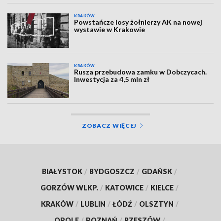
KRAKÓW
Powstańcze losy żołnierzy AK na nowej
wystawie w Krakowie
KRAKÓW
Rusza przebudowa zamku w Dobczycach.
Inwestycja za 4,5 mln zł
ZOBACZ WIĘCEJ
BIAŁYSTOK
/
BYDGOSZCZ
/
GDAŃSK
/
GORZÓW WLKP.
/
KATOWICE
/
KIELCE
/
KRAKÓW
/
LUBLIN
/
ŁÓDŹ
/
OLSZTYN
/
OPOLE
/
POZNAŃ
/
RZESZÓW
/