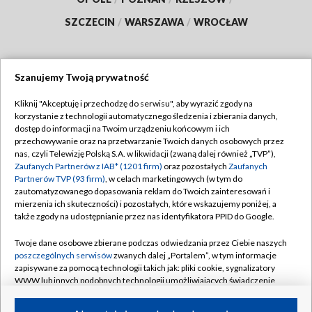
SZCZECIN
/
WARSZAWA
/
WROCŁAW
Szanujemy Twoją prywatność
Dołącz do nas:
Kliknij "Akceptuję i przechodzę do serwisu", aby wyrazić zgody na
korzystanie z technologii automatycznego śledzenia i zbierania danych,
TVP
dostęp do informacji na Twoim urządzeniu końcowym i ich
Abonament TVP
przechowywanie oraz na przetwarzanie Twoich danych osobowych przez
Regulamin TVP
nas, czyli Telewizję Polską S.A. w likwidacji (zwaną dalej również „TVP”),
Emisja w TVP
Polityka prywatności
Zaufanych Partnerów z IAB* (1201 firm)
oraz pozostałych
Zaufanych
Partnerów TVP (93 firm)
, w celach marketingowych (w tym do
Centrum informacji TVP
Moje zgody
zautomatyzowanego dopasowania reklam do Twoich zainteresowań i
mierzenia ich skuteczności) i pozostałych, które wskazujemy poniżej, a
Naziemna Telewizja Cyfrowa
Pomoc
także zgody na udostępnianie przez nas identyfikatora PPID do Google.
Sklep TVP
Biuro reklamy
Twoje dane osobowe zbierane podczas odwiedzania przez Ciebie naszych
Rada Programowa
Kontakt
poszczególnych serwisów
zwanych dalej „Portalem”, w tym informacje
zapisywane za pomocą technologii takich jak: pliki cookie, sygnalizatory
System NOS
WWW lub innych podobnych technologii umożliwiających świadczenie
dopasowanych i bezpiecznych usług, personalizację treści oraz reklam,
Informacje o nadawcy
Kanały
udostępnianie funkcji mediów społecznościowych oraz analizowanie