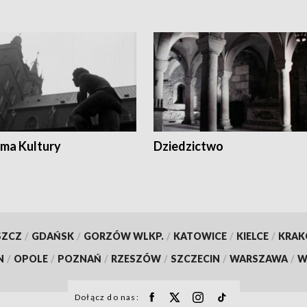
ma Kultury
Dziedzictwo
SZCZ
/
GDAŃSK
/
GORZÓW WLKP.
/
KATOWICE
/
KIELCE
/
KRA
N
/
OPOLE
/
POZNAŃ
/
RZESZÓW
/
SZCZECIN
/
WARSZAWA
/
W
Dołącz do nas: