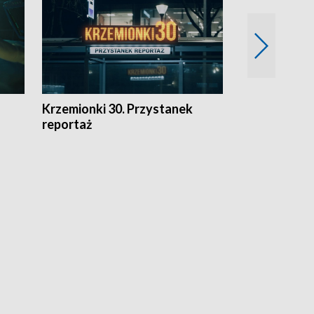
Krzemionki 30. Przystanek
Kraków - jak
reportaż