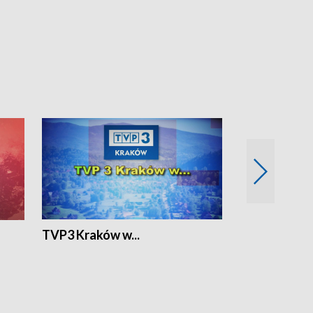
TVP3 Kraków w...
Ślizg