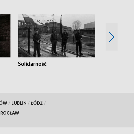
Solidarność
Trudne lata
KÓW
/
LUBLIN
/
ŁÓDŹ
/
ROCŁAW