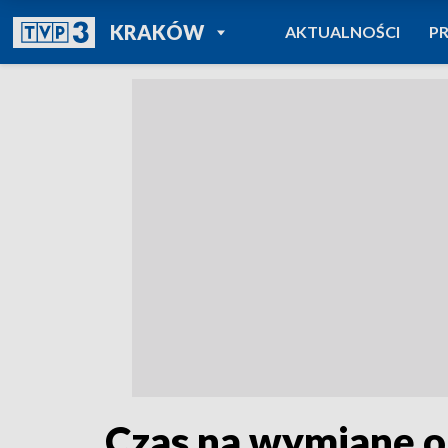
POWRÓT DO
KRAKÓW
AKTUALNOŚCI
P
TVP REGIONY
Czas na wymianę 