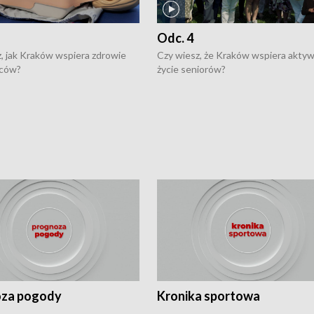
Odc. 4
, jak Kraków wspiera zdrowie
Czy wiesz, że Kraków wspiera akty
ców?
życie seniorów?
za pogody
Kronika sportowa