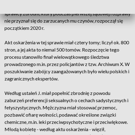
zagadek polskiej kryminalistyki. Proces domniemanego
sprawcy zbrodni, który podczas pierwszej sądowej rozprawy
nie przyznał się do zarzucanych mu czynów, rozpoczął się
początkiem 2020 r.
Akt oskarżenia w tej sprawie miał cztery tomy; liczył ok. 800
stron, a jej akta to niemal 500 tomów. Rozpoczęcie tego
procesu stanowiło finał wielowątkowego śledztwa
prowadzonego m.in. przez policjantów z tzw. Archiwum X. W
poszukiwanie zabójcy zaangażowanych było wielu polskich i
zagranicznych ekspertów.
Według ustaleń J. miał popełnić zbrodnię z powodu
zaburzeń preferencji seksualnych o cechach sadystycznych i
fetyszystycznych. Mężczyzna miał stosować przemoc,
pozbawić ofiarę wolności, podawać określone związki
chemiczne, m.in. leki przeciwpsychotyczne i przeciwlękowe.
Młodą kobietę - według aktu oskarżenia - więził,