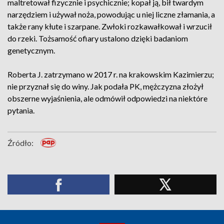
maltretował fizycznie i psychicznie; kopał ją, bił twardym
narzędziem i używał noża, powodując u niej liczne złamania, a
także rany kłute i szarpane. Zwłoki rozkawałkował i wrzucił
do rzeki. Tożsamość ofiary ustalono dzięki badaniom
genetycznym.
Roberta J. zatrzymano w 2017 r. na krakowskim Kazimierzu;
nie przyznał się do winy. Jak podała PK, mężczyzna złożył
obszerne wyjaśnienia, ale odmówił odpowiedzi na niektóre
pytania.
Źródło: