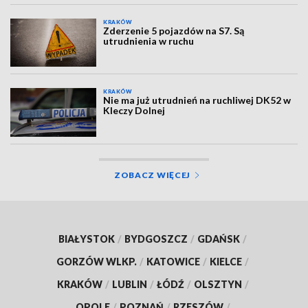
KRAKÓW
Zderzenie 5 pojazdów na S7. Są
utrudnienia w ruchu
KRAKÓW
Nie ma już utrudnień na ruchliwej DK52 w
Kleczy Dolnej
ZOBACZ WIĘCEJ
BIAŁYSTOK
/
BYDGOSZCZ
/
GDAŃSK
/
GORZÓW WLKP.
/
KATOWICE
/
KIELCE
/
KRAKÓW
/
LUBLIN
/
ŁÓDŹ
/
OLSZTYN
/
OPOLE
/
POZNAŃ
/
RZESZÓW
/