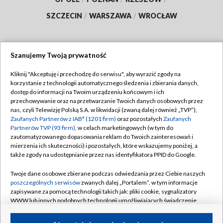
SZCZECIN
/
WARSZAWA
/
WROCŁAW
Szanujemy Twoją prywatność
Dołącz do nas:
Kliknij "Akceptuję i przechodzę do serwisu", aby wyrazić zgody na
korzystanie z technologii automatycznego śledzenia i zbierania danych,
TVP
dostęp do informacji na Twoim urządzeniu końcowym i ich
Abonament TVP
przechowywanie oraz na przetwarzanie Twoich danych osobowych przez
Regulamin TVP
nas, czyli Telewizję Polską S.A. w likwidacji (zwaną dalej również „TVP”),
Emisja w TVP
Polityka prywatności
Zaufanych Partnerów z IAB* (1201 firm)
oraz pozostałych
Zaufanych
Partnerów TVP (93 firm)
, w celach marketingowych (w tym do
Centrum informacji TVP
Moje zgody
zautomatyzowanego dopasowania reklam do Twoich zainteresowań i
mierzenia ich skuteczności) i pozostałych, które wskazujemy poniżej, a
Naziemna Telewizja Cyfrowa
Pomoc
także zgody na udostępnianie przez nas identyfikatora PPID do Google.
Sklep TVP
Biuro reklamy
Twoje dane osobowe zbierane podczas odwiedzania przez Ciebie naszych
Rada Programowa
Kontakt
poszczególnych serwisów
zwanych dalej „Portalem”, w tym informacje
zapisywane za pomocą technologii takich jak: pliki cookie, sygnalizatory
System NOS
WWW lub innych podobnych technologii umożliwiających świadczenie
dopasowanych i bezpiecznych usług, personalizację treści oraz reklam,
Informacje o nadawcy
Kanały
udostępnianie funkcji mediów społecznościowych oraz analizowanie