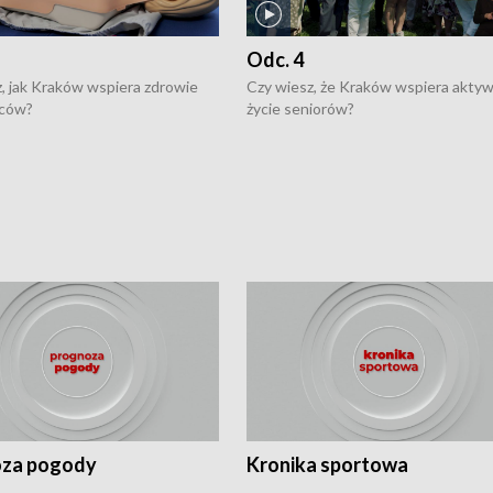
Odc. 4
, jak Kraków wspiera zdrowie
Czy wiesz, że Kraków wspiera akty
ców?
życie seniorów?
za pogody
Kronika sportowa