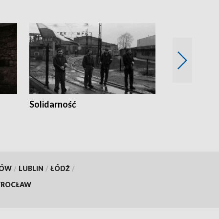
Solidarność
Trudne lata
KÓW
/
LUBLIN
/
ŁÓDŹ
/
ROCŁAW