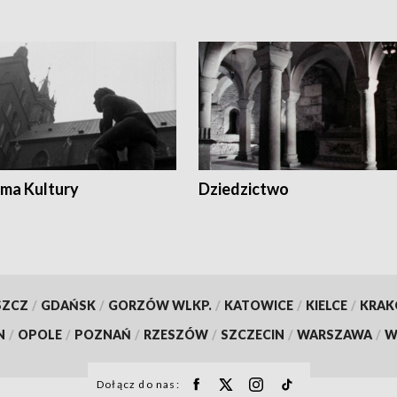
ma Kultury
Dziedzictwo
SZCZ
/
GDAŃSK
/
GORZÓW WLKP.
/
KATOWICE
/
KIELCE
/
KRA
N
/
OPOLE
/
POZNAŃ
/
RZESZÓW
/
SZCZECIN
/
WARSZAWA
/
W
Dołącz do nas: