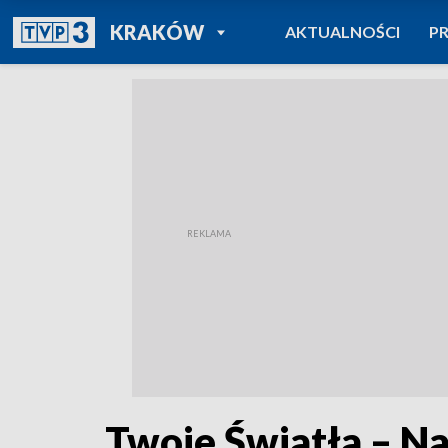
POWRÓT DO
KRAKÓW
AKTUALNOŚCI
P
TVP REGIONY
Twoje Światła – N