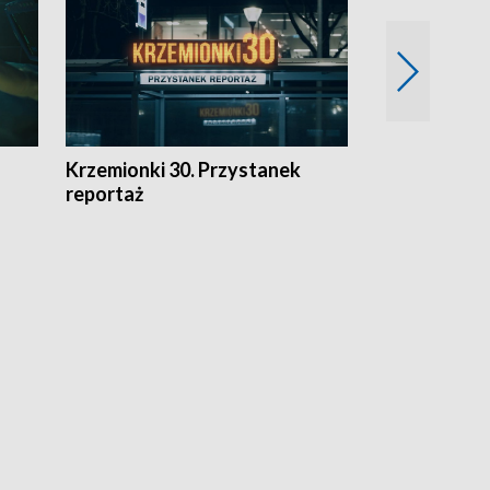
Krzemionki 30. Przystanek
Kraków - jak
reportaż