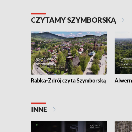
CZYTAMY SZYMBORSKĄ
Rabka-Zdrój czyta Szymborską
Alwern
INNE