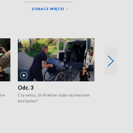
ZOBACZ WIĘCEJ
Odc. 3
Odc. 2
wne
Czy wiesz, że Kraków staje się miastem
Czy wiesz, że Kr
bez barier?
poprawia jakość 