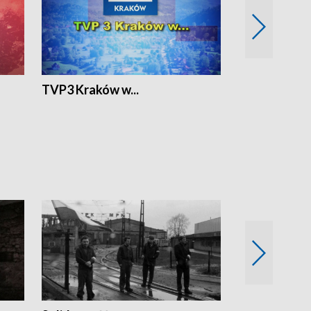
TVP3 Kraków w...
Ślizg