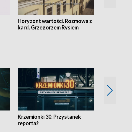
Horyzont wartości. Rozmowa z
Kulturalnie 
kard. Grzegorzem Rysiem
Krzemionki 30. Przystanek
Kraków - jak
reportaż