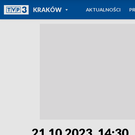
POWRÓT DO
KRAKÓW
AKTUALNOŚCI
P
TVP REGIONY
21.10.2023, 14:30