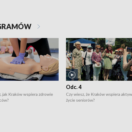
OGRAMÓW
Odc. 4
, jak Kraków wspiera zdrowie
Czy wiesz, że Kraków wspiera akty
ców?
życie seniorów?