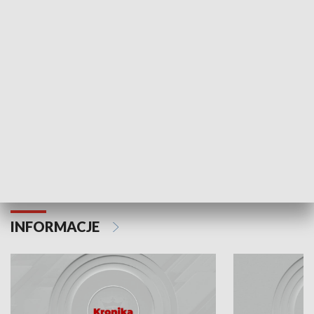
Odc. 6
Odc. 5
Czy wiesz, że Kraków inwestuje w edukację i
Czy wiesz, jak Kr
rozwój młodych?
mieszkańców?
INFORMACJE