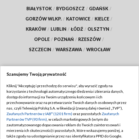
BIAŁYSTOK
/
BYDGOSZCZ
/
GDAŃSK
/
GORZÓW WLKP.
/
KATOWICE
/
KIELCE
/
KRAKÓW
/
LUBLIN
/
ŁÓDŹ
/
OLSZTYN
/
OPOLE
/
POZNAŃ
/
RZESZÓW
/
SZCZECIN
/
WARSZAWA
/
WROCŁAW
Szanujemy Twoją prywatność
Dołącz do nas:
Kliknij "Akceptuję i przechodzę do serwisu", aby wyrazić zgody na
korzystanie z technologii automatycznego śledzenia i zbierania danych,
TVP
dostęp do informacji na Twoim urządzeniu końcowym i ich
Abonament TVP
przechowywanie oraz na przetwarzanie Twoich danych osobowych przez
Regulamin TVP
nas, czyli Telewizję Polską S.A. w likwidacji (zwaną dalej również „TVP”),
Emisja w TVP
Zaufanych Partnerów z IAB* (1201 firm)
oraz pozostałych
Zaufanych
Polityka prywatności
Partnerów TVP (93 firm)
, w celach marketingowych (w tym do
Centrum informacji TVP
Moje zgody
zautomatyzowanego dopasowania reklam do Twoich zainteresowań i
mierzenia ich skuteczności) i pozostałych, które wskazujemy poniżej, a
Naziemna Telewizja Cyfrowa
Pomoc
także zgody na udostępnianie przez nas identyfikatora PPID do Google.